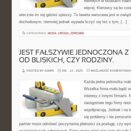
niemiłych w skutkach zdarze
więcej. Kierowcy są bo coraz
wiecznie im się gdzieś spieszy. Tu laweta warszawa jest w związ
dochodowym, niemniej jednak wypada liczyć się też z tym, […]
CATEGORIES:
MODA, URODA, ZDROWIE
JEST FAŁSZYWIE JEDNOCZONA Z
OD BLISKICH, CZY RODZINY.
POSTED BY ADMIN
SIE - 14 - 2025
MOŻLIWOŚĆ KOMENTOWA
Każda jedna jednostka mała 
Wszelka firma mała bądź wie
interesy z innymi firmami. 
następstwie tego firmy nie
współpracują. Jednak i na t
się problemy i nie porozum
partner może odmówić poczynienia płatności za posługę, czy wyw
wcześniejszych zobowiązań. Firma może mieć przy tym okazały k