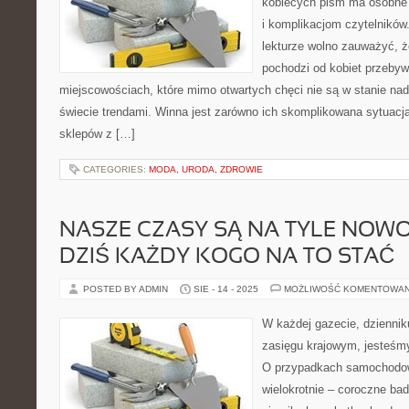
kobiecych pism ma osobne
i komplikacjom czytelników.
lekturze wolno zauważyć, ż
pochodzi od kobiet przeby
miejscowościach, które mimo otwartych chęci nie są w stanie na
świecie trendami. Winna jest zarówno ich skomplikowana sytuacja 
sklepów z […]
CATEGORIES:
MODA, URODA, ZDROWIE
NASZE CZASY SĄ NA TYLE NOW
DZIŚ KAŻDY KOGO NA TO STAĆ
POSTED BY ADMIN
SIE - 14 - 2025
MOŻLIWOŚĆ KOMENTOWA
W każdej gazecie, dziennik
zasięgu krajowym, jesteśm
O przypadkach samochodowy
wielokrotnie – coroczne bad