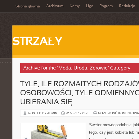
Archiwum
Karny
Liga
Pogrom
Redakcja
Strona główna
STRZAŁY
Archive for the ‘Moda, Uroda, Zdrowie’ Category
TYLE, ILE ROZMAITYCH RODZAJÓ
OSOBOWOŚCI, TYLE ODMIENNY
UBIERANIA SIĘ
POSTED BY ADMIN
WRZ - 27 - 2025
MOŻLIWOŚĆ KOMENTOWA
Sweter prawdopodobnie jak
tego, czy jest kobieta lu