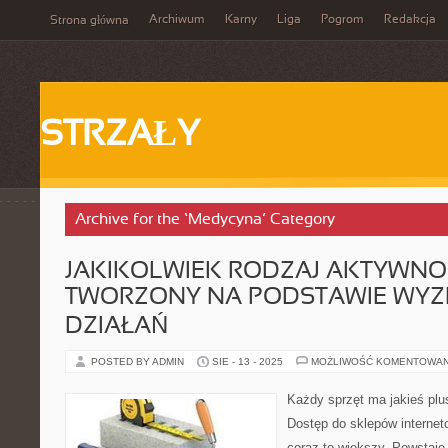
Archiwum
Karny
Liga
Pogrom
Redakcja
Strona główna
STRZAŁY
Archive for the ‘Medycyna’ Category
JAKIKOLWIEK RODZAJ AKTYWNOŚ
TWORZONY NA PODSTAWIE WY
DZIAŁAŃ
POSTED BY ADMIN
SIE - 13 - 2025
MOŻLIWOŚĆ KOMENTOWA
Każdy sprzęt ma jakieś plu
Dostęp do sklepów internet
coraz to większy. Powstaje