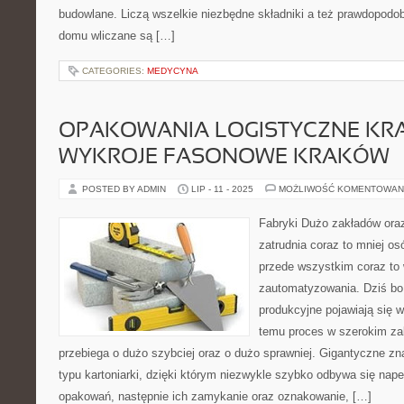
budowlane. Liczą wszelkie niezbędne składniki a też prawdopodo
domu wliczane są […]
CATEGORIES:
MEDYCYNA
OPAKOWANIA LOGISTYCZNE KR
WYKROJE FASONOWE KRAKÓW
POSTED BY ADMIN
LIP - 11 - 2025
MOŻLIWOŚĆ KOMENTOWAN
Fabryki Dużo zakładów ora
zatrudnia coraz to mniej os
przede wszystkim coraz to
zautomatyzowania. Dziś b
produkcyjne pojawiają się w
temu proces w szerokim za
przebiega o dużo szybciej oraz o dużo sprawniej. Gigantyczne zna
typu kartoniarki, dzięki którym niezwykle szybko odbywa się nap
opakowań, następnie ich zamykanie oraz oznakowanie, […]