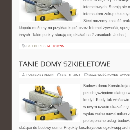
internetowych. Starają się
internautom zakup słusznyc
Sieci możemy znaleźć prak
kłopotu możemy na przykład kupić przez Internet żywność, sprzęt 
innych. Takie punkty starają się działać na 2 zasadach. Jedna […
CATEGORIES:
MEDYCYNA
TANIE DOMY SZKIELETOWE
POSTED BY ADMIN
SIE - 6 - 2025
MOŻLIWOŚĆ KOMENTOWAN
Budowa domu Konstrukcja d
przedsięwzięciem dlatego wi
kredyt. Kiedy tak właściwie
w owym czasie okazać się 
wydać wolno nawet milion zł
profesjonalne usługi budowl
służące do budowy domu. Projekty kosztorysowe egzekwują archit