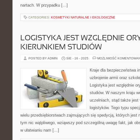
nartach. W przypadku […]
CATEGORIES:
KOSMETYKI NATURALNE I EKOLOGICZNE
LOGISTYKA JEST WZGLĘDNIE O
KIERUNKIEM STUDIÓW
POSTED BY ADMIN
SIE - 16 - 2025
MOŻLIWOŚĆ KOMENTOWA
Kraje dla bezpieczeństwa in
uzbrojenie armii oraz szk
Logistyka jest względnie o
studiów. W naszym kraju wo
uczelniach, stąd także jest
logistyków. Tego typu specj
wielu przedsiębiorstwach zajmujących się spedycją, których jest
tym nic wątpliwego, wziąwszy pod szczególną uwagę fakt, jak ob
w ułatwianiu nam […]