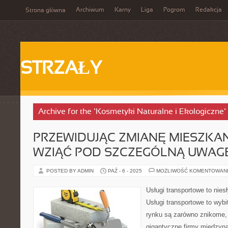
Archiwum
Karny
Liga
Pogrom
Redakcja
Strona główna
STRZAŁY
Archive for the ‘Kosmetyki Naturalne i Ekologiczne’
PRZEWIDUJĄC ZMIANĘ MIESZKA
WZIĄĆ POD SZCZEGÓLNĄ UWAG
POSTED BY ADMIN
PAŹ - 6 - 2025
MOŻLIWOŚĆ KOMENTOWAN
Usługi transportowe to nie
Usługi transportowe to wyb
rynku są zarówno znikome, 
gigantyczne firmy międzyn