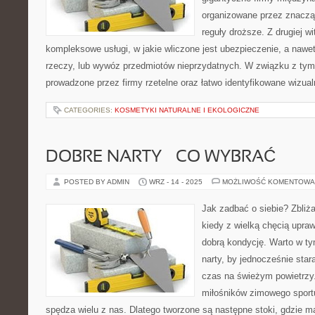
organizowane przez znacz
reguły droższe. Z drugiej w
kompleksowe usługi, w jakie wliczone jest ubezpieczenie, a naw
rzeczy, lub wywóz przedmiotów nieprzydatnych. W związku z ty
prowadzone przez firmy rzetelne oraz łatwo identyfikowane wizual
CATEGORIES:
KOSMETYKI NATURALNE I EKOLOGICZNE
DOBRE NARTY – CO WYBRAĆ
POSTED BY ADMIN
WRZ - 14 - 2025
MOŻLIWOŚĆ KOMENTOWA
Jak zadbać o siebie? Zbliża
kiedy z wielką chęcią upraw
dobrą kondycję. Warto w ty
narty, by jednocześnie star
czas na świeżym powietrzy
miłośników zimowego sportu
spędza wielu z nas. Dlatego tworzone są następne stoki, gdzie 