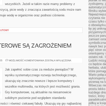
jednak to wł
zyskujemy, j
wszystkich. Jeżeli w takim razie mamy problemy z
automatyczn
krzycą, picie wody z znacząca zawartością sodu może nam
filmiku wybi
Najważniejs
muje wodę w organizmie oraz podnosi ciśnienie.
czytania nie
czasu tylko 
o obowiązku
by jej unikn
LUTOWY
przyjemnych
jeszcze paru
zamiast osta
symboliczna 
TEROWE SĄ ZAGROŻENIEM
nawyk bez po
pięć stron s
orientujemy 
ostatni rok. 
Ludzki mózg 
CZY
025
MOŻLIWOŚĆ KOMENTOWANIA
ZOSTAŁA WYŁĄCZONA
GRY
co będzie da
KOMPUTEROWE
herbata, ulu
SĄ
Jak zapełnić sobie czas za nieduże pieniądze? W
ZAGROŻENIEM
które pomaga
DLA
Warto połącz
wyniku systematycznego rozwoju technologicznego,
LUDZI?
wykonujemy:
ukazują się znacznie nowsze i lepsze komputery i
przerwą na l
Wówczas nie
wszelkie multimedia, na których jest możliwość grania.
prostu lekko
Gry komputerowe, są aktualnie na niesamowicie
każdego dnia
treści, któr
solidnym poziomie pod względem standardu
paradoksalni
półką w księ
ności i również ciekawej fabuły. Ukazują się gry najbardziej