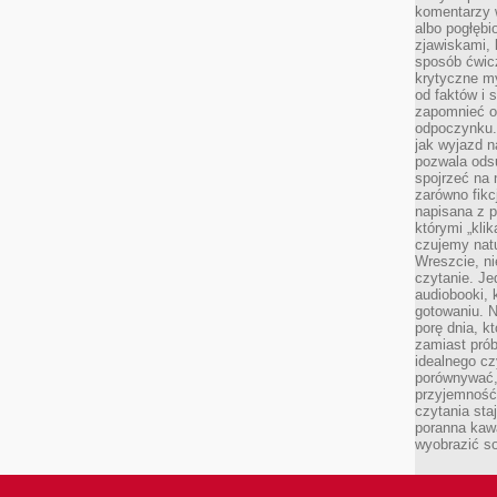
komentarzy 
albo pogłęb
zjawiskami, 
sposób ćwicz
krytyczne my
od faktów i 
zapomnieć o 
odpoczynku. 
jak wyjazd n
pozwala ods
spojrzeć na 
zarówno fikcj
napisana z p
którymi „klik
czujemy natu
Wreszcie, n
czytanie. Jed
audiobooki, 
gotowaniu. N
porę dnia, k
zamiast pró
idealnego cz
porównywać,
przyjemność
czytania sta
poranna kaw
wyobrazić so