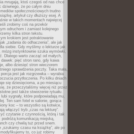
ia mrugają, ktoś czegoś od nas chce
Nic dziwnego, że po całym dniu
a mediów społecznościowych trudno
siążkę, artykuł czy dłuższy esej. A
aśnie w takich momentach najwięcej
eśli zrobimy coś na przekór
ym odruchom i zamiast kolejnego
erzemy kilka stron tekstu.
zym krokiem jest potraktowanie
 jak „zadania do odhaczenia”, ale jak
dla siebie. Gdy myślimy o lekturze jak
, mózg instynktownie szuka wymówki,
ąć. Dlatego warto zacząć od małych,
 dawek: pięć stron rano, gdy kawa
je, albo dziesięć stron wieczorem
tniego sprawdzenia poczty. Taka mała,
porcja jest jak rozgrzewka – wyrabia
czucia przytłoczenia. Po kilku dniach
taje się dziesięcioma, a po miesiącu
się, że przeczytaliśmy więcej niż przez
Istotne jest także stworzenie rytuału.
lubi sygnały, które podpowiadają mu,
lej. Ten sam fotel w salonie, gorąca
biony koc – to wszystko są kotwice,
ją włączyć tryb „czas na lekturę”.
yć czytanie z czynnością, którą i tak
 podróżą komunikacją miejską,
unch czy chwilą tuż przed snem.
 „szukamy czasu na książkę”, ale po
 modyfikujemy to, co już robimy