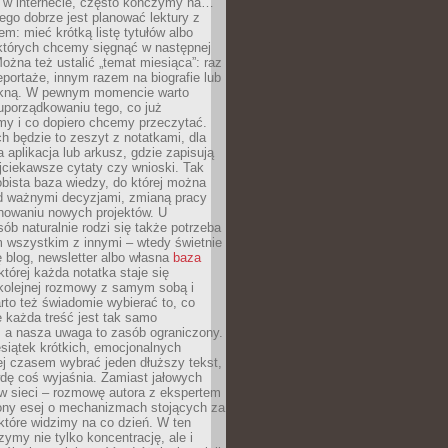
w w internecie, często kończymy na…
ego dobrze jest planować lektury z
m: mieć krótką listę tytułów albo
 których chcemy sięgnąć w następnej
Można też ustalić „temat miesiąca”: raz
eportaże, innym razem na biografie lub
piękną. W pewnym momencie warto
uporządkowaniu tego, co już
my i co dopiero chcemy przeczytać.
ch będzie to zeszyt z notatkami, dla
a aplikacja lub arkusz, gdzie zapisują
jciekawsze cytaty czy wnioski. Tak
bista baza wiedzy, do której można
d ważnymi decyzjami, zmianą pracy
anowaniu nowych projektów. U
sób naturalnie rodzi się także potrzeba
m wszystkim z innymi – wtedy świetnie
 blog, newsletter albo własna
baza
tórej każda notatka staje się
kolejnej rozmowy z samym sobą i
to też świadomie wybierać to, co
 każda treść jest tak samo
, a nasza uwaga to zasób ograniczony.
siątek krótkich, emocjonalnych
j czasem wybrać jeden dłuższy tekst,
dę coś wyjaśnia. Zamiast jałowych
w sieci – rozmowę autora z ekspertem
iony esej o mechanizmach stojących za
które widzimy na co dzień. W ten
ymy nie tylko koncentrację, ale i