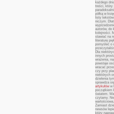
każdego dnia
treści, któr
paradoksalni
półką w księ
listy tekstó
niczym. Dlat
wyprzedzenie
autorów, do
kolejności. 
stawiać na r
literaturę 
pomyśleć o 
przeczytaliś
Dla niektóry
innych prost
wrażenia, na
powstaje oso
wracać prze
czy przy pl
niektórych o
dzielenia ty
sprawdza się
artykułów
w k
początkiem 
światem. War
czytamy. Nie
wartościowa
Zamiast dzie
newsów lepie
który napraw