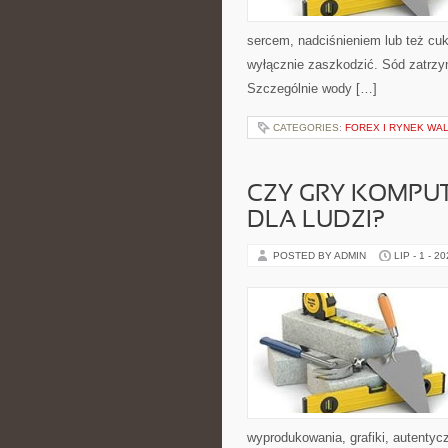
sercem, nadciśnieniem lub też cu
wyłącznie zaszkodzić. Sód zatrzy
Szczególnie wody […]
CATEGORIES:
FOREX I RYNEK WA
CZY GRY KOMPU
DLA LUDZI?
POSTED BY ADMIN
LIP - 1 - 2
wyprodukowania, grafiki, autentycz