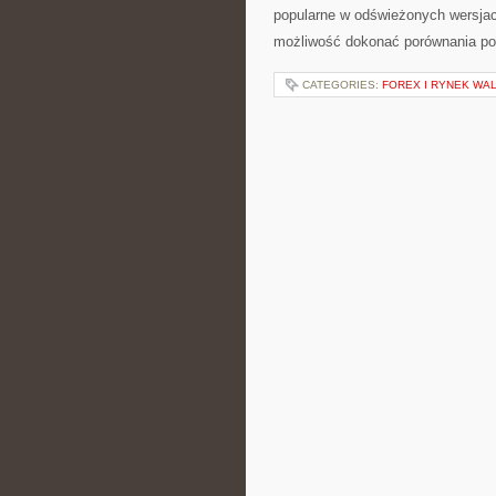
popularne w odświeżonych wersjach
możliwość dokonać porównania pop
CATEGORIES:
FOREX I RYNEK WA