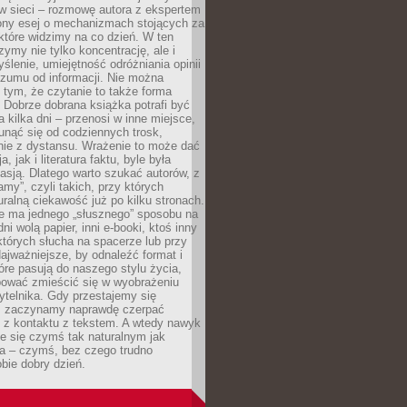
w sieci – rozmowę autora z ekspertem
iony esej o mechanizmach stojących za
które widzimy na co dzień. W ten
ymy nie tylko koncentrację, ale i
ślenie, umiejętność odróżniania opinii
szumu od informacji. Nie można
tym, że czytanie to także forma
Dobrze dobrana książka potrafi być
a kilka dni – przenosi w inne miejsce,
unąć się od codziennych trosk,
nie z dystansu. Wrażenie to może dać
a, jak i literatura faktu, byle była
asją. Dlatego warto szukać autorów, z
amy”, czyli takich, przy których
ralną ciekawość już po kilku stronach.
ie ma jednego „słusznego” sposobu na
ni wolą papier, inni e-booki, ktoś inny
których słucha na spacerze lub przy
ajważniejsze, by odnaleźć format i
tóre pasują do naszego stylu życia,
bować zmieścić się w wyobrażeniu
ytelnika. Gdy przestajemy się
 zaczynamy naprawdę czerpać
 z kontaktu z tekstem. A wtedy nawyk
je się czymś tak naturalnym jak
a – czymś, bez czego trudno
bie dobry dzień.