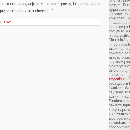
listy tekstó
 i to one zdobywają duże uznanie graczy, bo posiadają oni
niczym. Dlat
wyprzedzenie
rzednich gier z aktualnymi […]
autorów, do
kolejności. 
stawiać na r
LUTOWY
literaturę 
pomyśleć o 
przeczytaliś
Dla niektóry
innych prost
wrażenia, na
powstaje oso
wracać prze
czy przy pl
niektórych o
dzielenia ty
sprawdza się
artykułów
w k
początkiem 
światem. War
czytamy. Nie
wartościowa
Zamiast dzie
newsów lepie
który napraw
komentarzy 
albo pogłęb
zjawiskami, 
sposób ćwicz