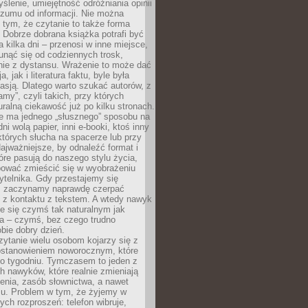
ślenie, umiejętność odróżniania opinii
szumu od informacji. Nie można
tym, że czytanie to także forma
Dobrze dobrana książka potrafi być
a kilka dni – przenosi w inne miejsce,
unąć się od codziennych trosk,
nie z dystansu. Wrażenie to może dać
a, jak i literatura faktu, byle była
asją. Dlatego warto szukać autorów, z
amy”, czyli takich, przy których
ralną ciekawość już po kilku stronach.
ie ma jednego „słusznego” sposobu na
ni wolą papier, inni e-booki, ktoś inny
których słucha na spacerze lub przy
ajważniejsze, by odnaleźć format i
tóre pasują do naszego stylu życia,
bować zmieścić się w wyobrażeniu
ytelnika. Gdy przestajemy się
 zaczynamy naprawdę czerpać
 z kontaktu z tekstem. A wtedy nawyk
je się czymś tak naturalnym jak
a – czymś, bez czego trudno
bie dobry dzień.
ytanie wielu osobom kojarzy się z
stanowieniem noworocznym, które
po tygodniu. Tymczasem to jeden z
h nawyków, które realnie zmieniają
enia, zasób słownictwa, a nawet
su. Problem w tym, że żyjemy w
łych rozproszeń: telefon wibruje,