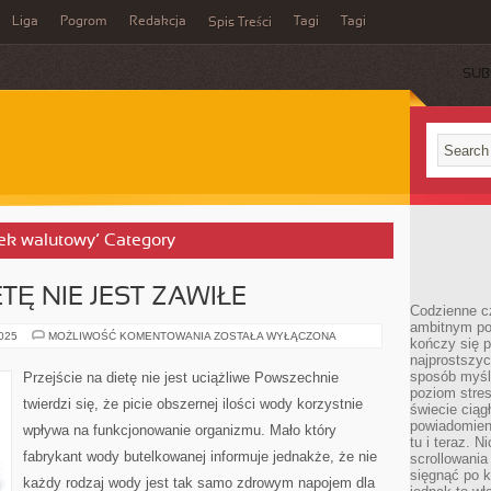
Liga
Pogrom
Redakcja
Tagi
Tagi
Spis Treści
SUB
ynek walutowy’ Category
TĘ NIE JEST ZAWIŁE
Codzienne cz
ambitnym po
PRZEJŚCIE
2025
MOŻLIWOŚĆ KOMENTOWANIA
ZOSTAŁA WYŁĄCZONA
kończy się 
NA
najprostszyc
DIETĘ
NIE
sposób myśl
Przejście na dietę nie jest uciążliwe Powszechnie
JEST
poziom stre
ZAWIŁE
twierdzi się, że picie obszernej ilości wody korzystnie
świecie ciąg
powiadomien
wpływa na funkcjonowanie organizmu. Mało który
tu i teraz. 
fabrykant wody butelkowanej informuje jednakże, że nie
scrollowani
sięgnąć po k
każdy rodzaj wody jest tak samo zdrowym napojem dla