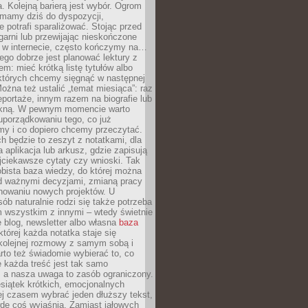
. Kolejną barierą jest wybór. Ogrom
y mamy dziś do dyspozycji,
e potrafi sparaliżować. Stojąc przed
garni lub przewijając nieskończone
w w internecie, często kończymy na…
ego dobrze jest planować lektury z
m: mieć krótką listę tytułów albo
 których chcemy sięgnąć w następnej
Można też ustalić „temat miesiąca”: raz
eportaże, innym razem na biografie lub
piękną. W pewnym momencie warto
uporządkowaniu tego, co już
my i co dopiero chcemy przeczytać.
ch będzie to zeszyt z notatkami, dla
a aplikacja lub arkusz, gdzie zapisują
jciekawsze cytaty czy wnioski. Tak
bista baza wiedzy, do której można
d ważnymi decyzjami, zmianą pracy
anowaniu nowych projektów. U
sób naturalnie rodzi się także potrzeba
m wszystkim z innymi – wtedy świetnie
 blog, newsletter albo własna
baza
tórej każda notatka staje się
kolejnej rozmowy z samym sobą i
to też świadomie wybierać to, co
 każda treść jest tak samo
, a nasza uwaga to zasób ograniczony.
siątek krótkich, emocjonalnych
j czasem wybrać jeden dłuższy tekst,
dę coś wyjaśnia. Zamiast jałowych