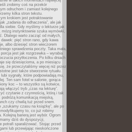
aśnie w takich momentach najwięcej
eśli zrobimy coś na przekór
ym odruchom i zamiast kolejnego
erzemy kilka stron tekstu.
zym krokiem jest potraktowanie
 jak „zadania do odhaczenia”, ale jak
dla siebie. Gdy myślimy o lekturze jak
, mózg instynktownie szuka wymówki,
ąć. Dlatego warto zacząć od małych,
 dawek: pięć stron rano, gdy kawa
je, albo dziesięć stron wieczorem
tniego sprawdzenia poczty. Taka mała,
porcja jest jak rozgrzewka – wyrabia
czucia przytłoczenia. Po kilku dniach
taje się dziesięcioma, a po miesiącu
się, że przeczytaliśmy więcej niż przez
Istotne jest także stworzenie rytuału.
lubi sygnały, które podpowiadają mu,
lej. Ten sam fotel w salonie, gorąca
biony koc – to wszystko są kotwice,
ją włączyć tryb „czas na lekturę”.
yć czytanie z czynnością, którą i tak
 podróżą komunikacją miejską,
unch czy chwilą tuż przed snem.
 „szukamy czasu na książkę”, ale po
 modyfikujemy to, co już robimy
. Kolejną barierą jest wybór. Ogrom
y mamy dziś do dyspozycji,
e potrafi sparaliżować. Stojąc przed
garni lub przewijając nieskończone