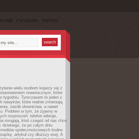
SCRIBE
FACEBOOK
TWITTER
ytanie wielu osobom kojarzy się z
stanowieniem noworocznym, które
po tygodniu. Tymczasem to jeden z
h nawyków, które realnie zmieniają
enia, zasób słownictwa, a nawet
su. Problem w tym, że żyjemy w
łych rozproszeń: telefon wibruje,
ia mrugają, ktoś czegoś od nas chce
Nic dziwnego, że po całym dniu
a mediów społecznościowych trudno
siążkę, artykuł czy dłuższy esej. A