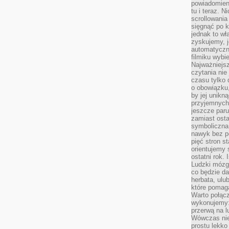
powiadomien
tu i teraz. 
scrollowani
sięgnąć po k
jednak to wł
zyskujemy, j
automatyczn
filmiku wybi
Najważniejs
czytania nie
czasu tylko 
o obowiązku
by jej unikn
przyjemnych
jeszcze paru
zamiast osta
symboliczna 
nawyk bez po
pięć stron s
orientujemy 
ostatni rok. 
Ludzki mózg 
co będzie da
herbata, ulu
które pomaga
Warto połącz
wykonujemy:
przerwą na l
Wówczas nie
prostu lekko