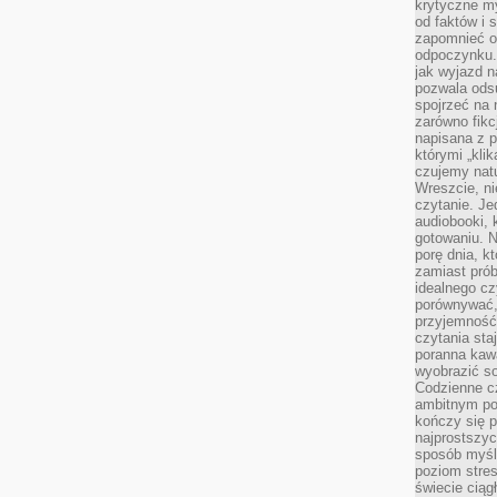
krytyczne my
od faktów i 
zapomnieć o 
odpoczynku. 
jak wyjazd n
pozwala ods
spojrzeć na 
zarówno fikcj
napisana z p
którymi „klik
czujemy natu
Wreszcie, n
czytanie. Jed
audiobooki, 
gotowaniu. N
porę dnia, k
zamiast pró
idealnego cz
porównywać,
przyjemność
czytania sta
poranna kaw
wyobrazić so
Codzienne cz
ambitnym po
kończy się 
najprostszyc
sposób myśl
poziom stre
świecie ciąg