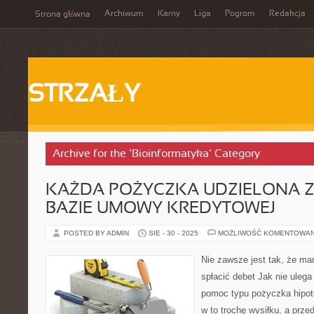
Archiwum
Karny
Liga
Pogrom
Redakcja
Strona główna
STRZAŁY
Archive for the ‘Bioinformatyka’ Category
KAŻDA POŻYCZKA UDZIELONA Z
BAZIE UMOWY KREDYTOWEJ
POSTED BY ADMIN
SIE - 30 - 2025
MOŻLIWOŚĆ KOMENTOWA
Nie zawsze jest tak, że ma
spłacić debet Jak nie ulega
pomoc typu pożyczka hipote
w to trochę wysiłku, a prz