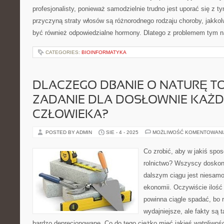
profesjonalisty, ponieważ samodzielnie trudno jest uporać się z 
przyczyną straty włosów są różnorodnego rodzaju choroby, jakkolw
być również odpowiedzialne hormony. Dlatego z problemem tym n
CATEGORIES:
BIOINFORMATYKA
DLACZEGO DBANIE O NATURĘ T
ZADANIE DLA DOSŁOWNIE KAŻ
CZŁOWIEKA?
POSTED BY ADMIN
SIE - 4 - 2025
MOŻLIWOŚĆ KOMENTOWAN
Co zrobić, aby w jakiś sp
rolnictwo? Wszyscy doskona
dalszym ciągu jest niesamo
ekonomii. Oczywiście ilość 
powinna ciągle spadać, bo r
wydajniejsze, ale fakty są ta
bardzo deprecjonowane. Co do tego ciężko mieć jakieś wątpliwości