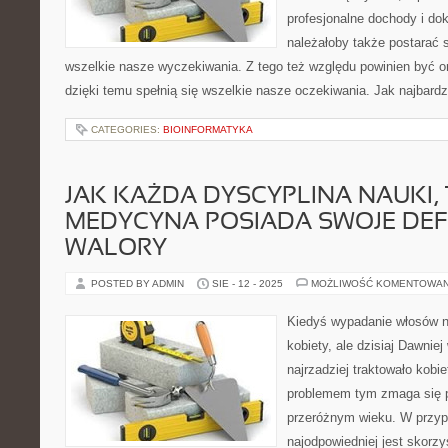
profesjonalne dochody i d
należałoby także postarać s
wszelkie nasze wyczekiwania. Z tego też względu powinien być on 
dzięki temu spełnią się wszelkie nasze oczekiwania. Jak najbardz
CATEGORIES:
BIOINFORMATYKA
JAK KAŻDA DYSCYPLINA NAUKI, 
MEDYCYNA POSIADA SWOJE DEF
WALORY
POSTED BY ADMIN
SIE - 12 - 2025
MOŻLIWOŚĆ KOMENTOWA
Kiedyś wypadanie włosów na
kobiety, ale dzisiaj Dawnie
najrzadziej traktowało kobie
problemem tym zmaga się p
przeróżnym wieku. W przyp
najodpowiedniej jest skorz