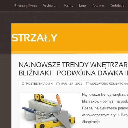
Archiwum
Karny
Liga
Pogrom
Redakcja
Strona główna
STRZAŁY
NAJNOWSZE TRENDY WNĘTRZARS
BLIŹNIAKI – PODWÓJNA DAWKA IN
POSTED BY ADMIN
MAR - 23 - 2025
MOŻLIWOŚĆ KOMENTOWA
Najnowsze trendy wnętrzars
bliźniaków - pomysł na podw
Poznaj najciekawsze pomysł
w nowoczesnym stylu. #wnęt
#inspiracja