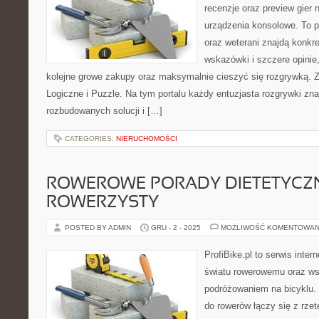
recenzje oraz preview gier 
urządzenia konsolowe. To p
oraz weterani znajdą konkre
wskazówki i szczere opinie
kolejne growe zakupy oraz maksymalnie cieszyć się rozgrywką. Z
Logiczne i Puzzle. Na tym portalu każdy entuzjasta rozgrywki znaj
rozbudowanych solucji i […]
CATEGORIES:
NIERUCHOMOŚCI
ROWEROWE PORADY DIETETYCZN
ROWERZYSTY
POSTED BY ADMIN
GRU - 2 - 2025
MOŻLIWOŚĆ KOMENTOWAN
ProfiBike.pl to serwis inte
światu rowerowemu oraz ws
podróżowaniem na bicyklu. 
do rowerów łączy się z rzet