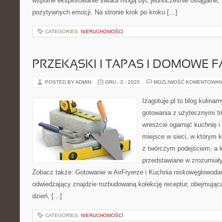
wspólne eksplorowanie świata mogą być jednocześnie osiągalne, 
pozytywnych emocji. Na stronie krok po kroku […]
CATEGORIES:
NIERUCHOMOŚCI
PRZEKĄSKI I TAPAS I DOMOWE 
POSTED BY ADMIN
GRU - 2 - 2025
MOŻLIWOŚĆ KOMENTOWAN
Izagotuje.pl to blog kulinar
gotowania z użytecznymi tr
wreszcie ogarnąć kuchnię 
miejsce w sieci, w którym 
z twórczym podejściem, a 
przedstawiane w zrozumiały 
Zobacz także: Gotowanie w AirFryerze i Kuchnia niskowęglowodano
odwiedzający znajdzie rozbudowaną kolekcję receptur, obejmując
dzień, […]
CATEGORIES:
NIERUCHOMOŚCI