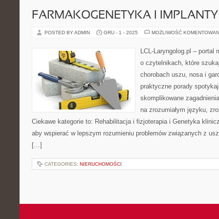
FARMAKOGENETYKA I IMPLANT
POSTED BY ADMIN
GRU - 1 - 2025
MOŻLIWOŚĆ KOMENTOWAN
LCL-Laryngolog.pl – portal
o czytelnikach, które szuk
chorobach uszu, nosa i gard
praktyczne porady spotykają
skomplikowane zagadnieni
na zrozumiałym języku, zr
Ciekawe kategorie to: Rehabilitacja i fizjoterapia i Genetyka klinic
aby wspierać w lepszym rozumieniu problemów związanych z usz
[…]
CATEGORIES:
NIERUCHOMOŚCI