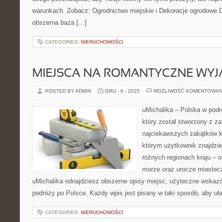
warunkach. Zobacz: Ogrodnictwo miejskie i Dekoracje ogrodowe DI
obszerna baza […]
CATEGORIES:
NIERUCHOMOŚCI
MIEJSCA NA ROMANTYCZNE WYJ
POSTED BY ADMIN
GRU - 6 - 2025
MOŻLIWOŚĆ KOMENTOWAN
uMichalika – Polska w podr
który został stworzony z z
najciekawszych zakątków k
którym użytkownik znajdzie
różnych regionach kraju – 
morze oraz urocze miastec
uMichalika odnajdziesz obszerne opisy miejsc, użyteczne wskazów
podróży po Polsce. Każdy wpis jest pisany w taki sposób, aby uła
CATEGORIES:
NIERUCHOMOŚCI