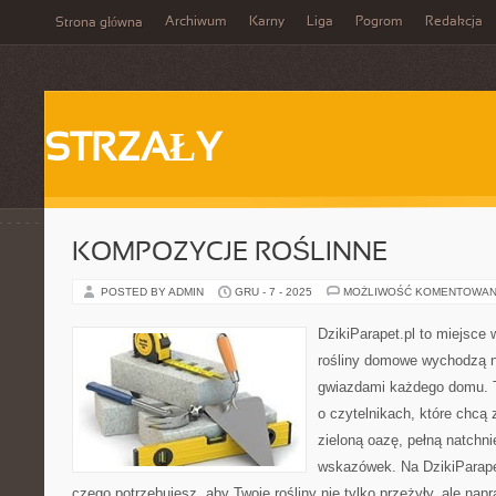
Archiwum
Karny
Liga
Pogrom
Redakcja
Strona główna
STRZAŁY
KOMPOZYCJE ROŚLINNE
POSTED BY ADMIN
GRU - 7 - 2025
MOŻLIWOŚĆ KOMENTOWAN
DzikiParapet.pl to miejsce 
rośliny domowe wychodzą na
gwiazdami każdego domu. T
o czytelnikach, które chcą
zieloną oazę, pełną natchni
wskazówek. Na DzikiParape
czego potrzebujesz, aby Twoje rośliny nie tylko przeżyły, ale na