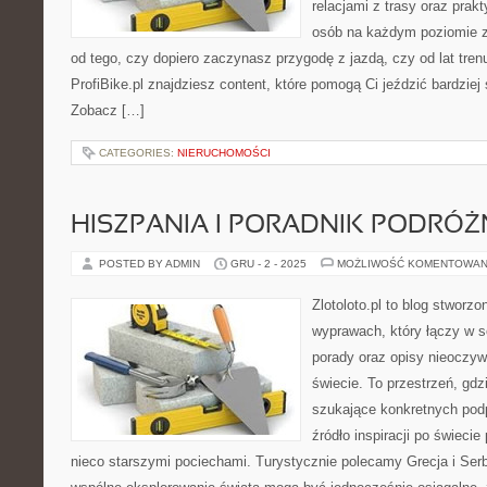
relacjami z trasy oraz pra
osób na każdym poziomie z
od tego, czy dopiero zaczynasz przygodę z jazdą, czy od lat tren
ProfiBike.pl znajdziesz content, które pomogą Ci jeździć bardziej
Zobacz […]
CATEGORIES:
NIERUCHOMOŚCI
HISZPANIA I PORADNIK PODRÓŻ
POSTED BY ADMIN
GRU - 2 - 2025
MOŻLIWOŚĆ KOMENTOWAN
Zlotoloto.pl to blog stworz
wyprawach, który łączy w so
porady oraz opisy nieoczyw
świecie. To przestrzeń, gdz
szukające konkretnych pod
źródło inspiracji po świeci
nieco starszymi pociechami. Turystycznie polecamy Grecja i Serbi