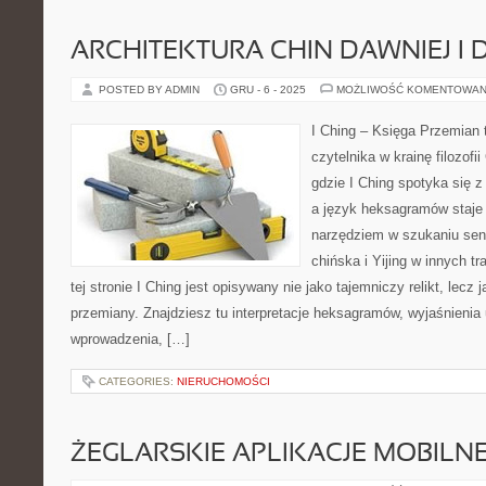
ARCHITEKTURA CHIN DAWNIEJ I 
POSTED BY ADMIN
GRU - 6 - 2025
MOŻLIWOŚĆ KOMENTOWAN
I Ching – Księga Przemian t
czytelnika w krainę filozofii
gdzie I Ching spotyka się 
a język heksagramów staje
narzędziem w szukaniu se
chińska i Yijing w innych t
tej stronie I Ching jest opisywany nie jako tajemniczy relikt, lecz
przemiany. Znajdziesz tu interpretacje heksagramów, wyjaśnienia
wprowadzenia, […]
CATEGORIES:
NIERUCHOMOŚCI
ŻEGLARSKIE APLIKACJE MOBILN