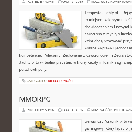
POSTED BY ADMIN
GRU - 5 - 2025
MOŻLIWOŚĆ KOMENTOWAN
Tempesta-Jachty.pl – Rejsy
to miejsce, w którym miłoś
doświadczeniem i nowymi ki
stworzona z myślą o ludzia
które chcą przeżywać przy
własne wyprawy i jednocześ
kompetencje. Polecamy: Żeglowanie z czworonogiem i Żeglarstw
Jachty.pl to wirtualna przystań, w której każdy miłośnik żagli znaj
porad krok po […]
CATEGORIES:
NIERUCHOMOŚCI
MMORPG
POSTED BY ADMIN
GRU - 4 - 2025
MOŻLIWOŚĆ KOMENTOWAN
Serwis GryPoradnik.pl to w
gamingowy, który łączy w j