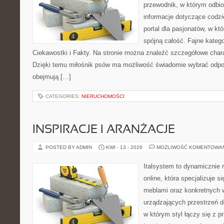
przewodnik, w którym odbio
informacje dotyczące codzi
portal dla pasjonatów, w kt
spójną całość. Fajne kategor
Ciekawostki i Fakty. Na stronie można znaleźć szczegółowe charak
Dzięki temu miłośnik psów ma możliwość świadomie wybrać odpow
obejmują […]
CATEGORIES:
NIERUCHOMOŚCI
INSPIRACJE I ARANŻACJE
POSTED BY ADMIN
KWI - 13 - 2026
MOŻLIWOŚĆ KOMENTOWA
Italsystem to dynamicznie r
online, która specjalizuje s
meblami oraz konkretnych
urządzających przestrzeń do
w którym styl łączy się z 