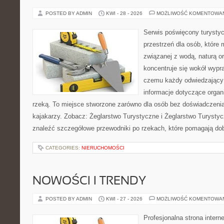
POSTED BY ADMIN
KWI - 28 - 2026
MOŻLIWOŚĆ KOMENTOWA
Serwis poświęcony turystyc
przestrzeń dla osób, które
związanej z wodą, naturą o
koncentruje się wokół wypr
czemu każdy odwiedzający
informacje dotyczące organ
rzeką. To miejsce stworzone zarówno dla osób bez doświadczeni
kajakarzy. Zobacz: Żeglarstwo Turystyczne i Żeglarstwo Turysty
znaleźć szczegółowe przewodniki po rzekach, które pomagają do
CATEGORIES:
NIERUCHOMOŚCI
NOWOŚCI I TRENDY
POSTED BY ADMIN
KWI - 27 - 2026
MOŻLIWOŚĆ KOMENTOWA
Profesjonalna strona inter