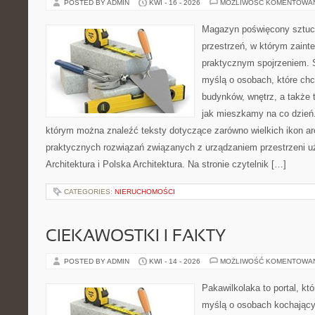
POSTED BY ADMIN
KWI - 16 - 2026
MOŻLIWOŚĆ KOMENTOWA
Magazyn poświęcony sztuce
przestrzeń, w którym zaint
praktycznym spojrzeniem. S
myślą o osobach, które ch
budynków, wnętrz, a także 
jak mieszkamy na co dzień. 
którym można znaleźć teksty dotyczące zarówno wielkich ikon arch
praktycznych rozwiązań związanych z urządzaniem przestrzeni 
Architektura i Polska Architektura. Na stronie czytelnik […]
CATEGORIES:
NIERUCHOMOŚCI
CIEKAWOSTKI I FAKTY
POSTED BY ADMIN
KWI - 14 - 2026
MOŻLIWOŚĆ KOMENTOWA
Pakawilkolaka to portal, kt
myślą o osobach kochający