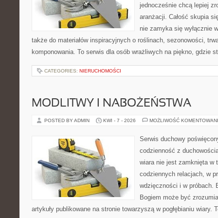
jednocześnie chcą lepiej z
aranżacji. Całość skupia si
nie zamyka się wyłącznie w
także do materiałów inspiracyjnych o roślinach, sezonowości, trw
komponowania. To serwis dla osób wrażliwych na piękno, gdzie st
CATEGORIES:
NIERUCHOMOŚCI
MODLITWY I NABOŻEŃSTWA
POSTED BY ADMIN
KWI - 7 - 2026
MOŻLIWOŚĆ KOMENTOWAN
Serwis duchowy poświęcony 
codzienność z duchowością
wiara nie jest zamknięta w t
codziennych relacjach, w 
wdzięczności i w próbach. 
Bogiem może być zrozumiał
artykuły publikowane na stronie towarzyszą w pogłębianiu wiary.