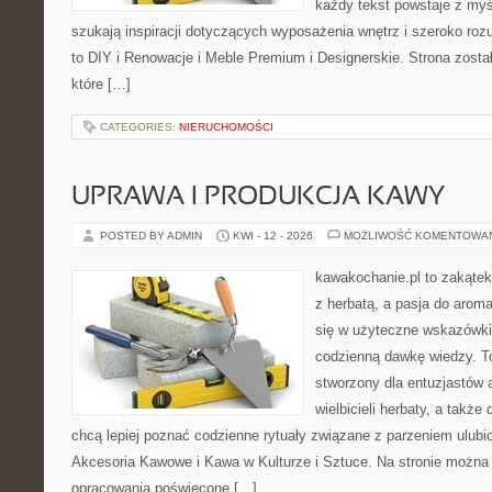
każdy tekst powstaje z myś
szukają inspiracji dotyczących wyposażenia wnętrz i szeroko r
to DIY i Renowacje i Meble Premium i Designerskie. Strona zosta
które […]
CATEGORIES:
NIERUCHOMOŚCI
UPRAWA I PRODUKCJA KAWY
POSTED BY ADMIN
KWI - 12 - 2026
MOŻLIWOŚĆ KOMENTOWA
kawakochanie.pl to zakątek
z herbatą, a pasja do arom
się w użyteczne wskazówki, 
codzienną dawkę wiedzy. To
stworzony dla entuzjastów
wielbicieli herbaty, a także 
chcą lepiej poznać codzienne rytuały związane z parzeniem ulub
Akcesoria Kawowe i Kawa w Kulturze i Sztuce. Na stronie można
opracowania poświęcone […]