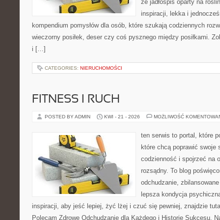
że jadłospis oparty na rośl
inspiracji, lekka i jednocze
kompendium pomysłów dla osób, które szukają codziennych rozwi
wieczorny posiłek, deser czy coś pysznego między posiłkami. Zo
i […]
CATEGORIES:
NIERUCHOMOŚCI
FITNESS I RUCH
POSTED BY ADMIN
KWI - 21 - 2026
MOŻLIWOŚĆ KOMENTOWA
ten serwis to portal, które
które chcą poprawić swoje
codzienność i spojrzeć na 
rozsądny. To blog poświęc
odchudzanie, zbilansowane 
lepsza kondycja psychiczn
inspiracji, aby jeść lepiej, żyć lżej i czuć się pewniej, znajdzie 
Polecam Zdrowe Odchudzanie dla Każdego i Historie Sukcesu. Na