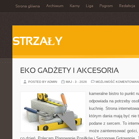
Archiwum
Karny
Liga
Pogrom
Redakcja
Strona główna
STRZAŁY
EKO GADŻETY I AKCESORIA
POSTED BY ADMIN
MAJ - 3 - 2026
MOŻLIWOŚĆ KOMENTOWAN
kameralne bistro to punkt n
odpowiada na potrzeby oso
kuchnię. Strona internetowa
którym dania mają być nie 
podane z sercem. To intern
może zainteresować gości,
co dzień. Polecam Planowanie Posiłków i Sezonowe Gotowanie. 