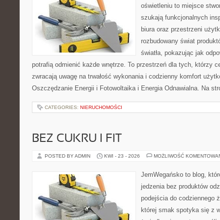
oświetleniu to miejsce stwo
szukają funkcjonalnych ins
biura oraz przestrzeni użyt
rozbudowany świat produkt
światła, pokazując jak odp
potrafią odmienić każde wnętrze. To przestrzeń dla tych, którzy c
zwracają uwagę na trwałość wykonania i codzienny komfort użytk
Oszczędzanie Energii i Fotowoltaika i Energia Odnawialna. Na st
CATEGORIES:
NIERUCHOMOŚCI
BEZ CUKRU I FIT
POSTED BY ADMIN
KWI - 23 - 2026
MOŻLIWOŚĆ KOMENTOWA
JemWegańsko to blog, które 
jedzenia bez produktów od
podejścia do codziennego ż
której smak spotyka się z 