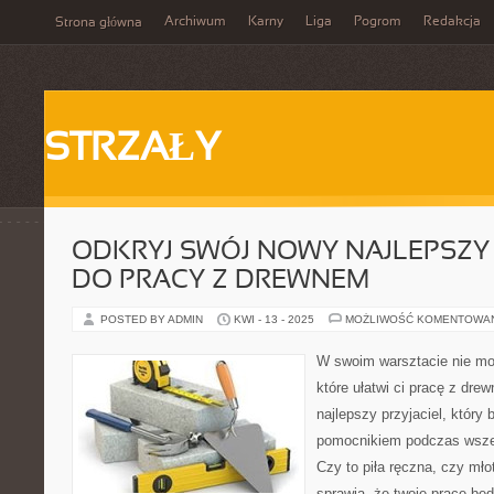
Archiwum
Karny
Liga
Pogrom
Redakcja
Strona główna
STRZAŁY
ODKRYJ SWÓJ NOWY NAJLEPSZY 
DO PRACY Z DREWNEM
POSTED BY ADMIN
KWI - 13 - 2025
MOŻLIWOŚĆ KOMENTOWA
W swoim warsztacie nie mo
które ułatwi ci pracę z dr
najlepszy przyjaciel, który
pomocnikiem podczas wszelk
Czy to piła ręczna, czy mło
sprawią, że twoje prace będ