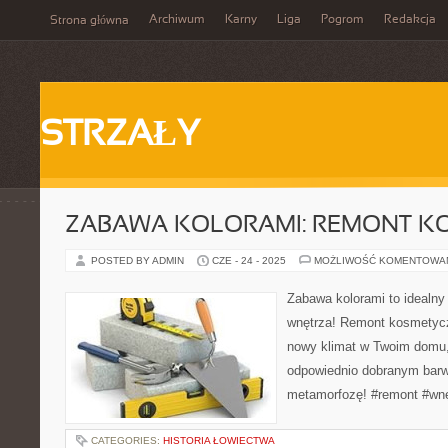
Archiwum
Karny
Liga
Pogrom
Redakcja
Strona główna
STRZAŁY
ZABAWA KOLORAMI: REMONT K
POSTED BY ADMIN
CZE - 24 - 2025
MOŻLIWOŚĆ KOMENTOWA
Zabawa kolorami to idealny
wnętrza! Remont kosmetycz
nowy klimat w Twoim domu,
odpowiednio dobranym bar
metamorfozę! #remont #wnę
CATEGORIES:
HISTORIA ŁOWIECTWA