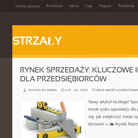
Archiwum
Karny
Liga
Pogrom
Redakcja
Strona główna
STRZAŁY
RYNEK SPRZEDAŻY: KLUCZOWE 
DLA PRZEDSIĘBIORCÓW
POSTED BY ADMIN
LUT - 26 - 2025
MOŻLIWOŚĆ KOMENTOWA
Nowy artykuł na blogu! Spr
temat rynku sprzedaży dla 
się, jak zwiększyć swoje z
biznesie! 📈💼 #rynek #spr