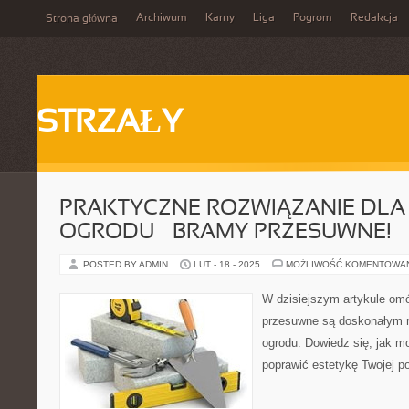
Archiwum
Karny
Liga
Pogrom
Redakcja
Strona główna
STRZAŁY
PRAKTYCZNE ROZWIĄZANIE DLA
OGRODU – BRAMY PRZESUWNE!
POSTED BY ADMIN
LUT - 18 - 2025
MOŻLIWOŚĆ KOMENTOWA
W dzisiejszym artykule om
przesuwne są doskonałym r
ogrodu. Dowiedz się, jak mo
poprawić estetykę Twojej po