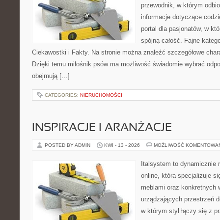
przewodnik, w którym odbio
informacje dotyczące codzi
portal dla pasjonatów, w kt
spójną całość. Fajne kategor
Ciekawostki i Fakty. Na stronie można znaleźć szczegółowe charak
Dzięki temu miłośnik psów ma możliwość świadomie wybrać odpow
obejmują […]
CATEGORIES:
NIERUCHOMOŚCI
INSPIRACJE I ARANŻACJE
POSTED BY ADMIN
KWI - 13 - 2026
MOŻLIWOŚĆ KOMENTOWA
Italsystem to dynamicznie r
online, która specjalizuje s
meblami oraz konkretnych
urządzających przestrzeń do
w którym styl łączy się z 