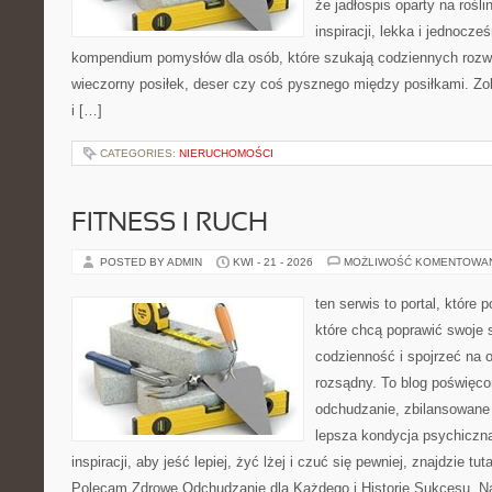
że jadłospis oparty na rośl
inspiracji, lekka i jednocze
kompendium pomysłów dla osób, które szukają codziennych rozwi
wieczorny posiłek, deser czy coś pysznego między posiłkami. Zo
i […]
CATEGORIES:
NIERUCHOMOŚCI
FITNESS I RUCH
POSTED BY ADMIN
KWI - 21 - 2026
MOŻLIWOŚĆ KOMENTOWA
ten serwis to portal, które
które chcą poprawić swoje
codzienność i spojrzeć na 
rozsądny. To blog poświęc
odchudzanie, zbilansowane 
lepsza kondycja psychiczn
inspiracji, aby jeść lepiej, żyć lżej i czuć się pewniej, znajdzie 
Polecam Zdrowe Odchudzanie dla Każdego i Historie Sukcesu. Na