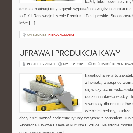
każdy tekst powstaje z myś
szukają inspiracji dotyczących wyposażenia wnętrz i szeroko r
to DIY i Renowacje i Meble Premium i Designerskie. Strona zosta
które […]
CATEGORIES:
NIERUCHOMOŚCI
UPRAWA I PRODUKCJA KAWY
POSTED BY ADMIN
KWI - 12 - 2026
MOŻLIWOŚĆ KOMENTOWA
kawakochanie.pl to zakątek
z herbatą, a pasja do arom
się w użyteczne wskazówki, 
codzienną dawkę wiedzy. To
stworzony dla entuzjastów
wielbicieli herbaty, a także 
chcą lepiej poznać codzienne rytuały związane z parzeniem ulub
Akcesoria Kawowe i Kawa w Kulturze i Sztuce. Na stronie można
opracowania poświęcone […]