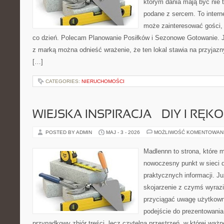
którym dania mają być nie 
podane z sercem. To intern
może zainteresować gości,
co dzień. Polecam Planowanie Posiłków i Sezonowe Gotowanie. 
z marką można odnieść wrażenie, że ten lokal stawia na przyjazn
[…]
CATEGORIES:
NIERUCHOMOŚCI
WIEJSKA INSPIRACJA – DIY I RĘK
POSTED BY ADMIN
MAJ - 3 - 2026
MOŻLIWOŚĆ KOMENTOWAN
Madlennn to strona, które 
nowoczesny punkt w sieci 
praktycznych informacji. 
skojarzenie z czymś wyraz
przyciągać uwagę użytkowni
podejście do prezentowania 
przypadkowy zbiór treści, lecz czytelna przestrzeń, w której waż