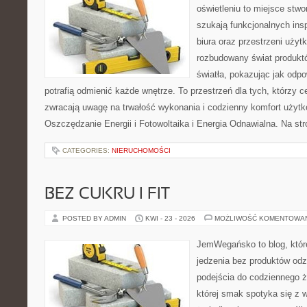
oświetleniu to miejsce stwo
szukają funkcjonalnych ins
biura oraz przestrzeni użyt
rozbudowany świat produkt
światła, pokazując jak odp
potrafią odmienić każde wnętrze. To przestrzeń dla tych, którzy c
zwracają uwagę na trwałość wykonania i codzienny komfort użytk
Oszczędzanie Energii i Fotowoltaika i Energia Odnawialna. Na st
CATEGORIES:
NIERUCHOMOŚCI
BEZ CUKRU I FIT
POSTED BY ADMIN
KWI - 23 - 2026
MOŻLIWOŚĆ KOMENTOWA
JemWegańsko to blog, które 
jedzenia bez produktów od
podejścia do codziennego ż
której smak spotyka się z 