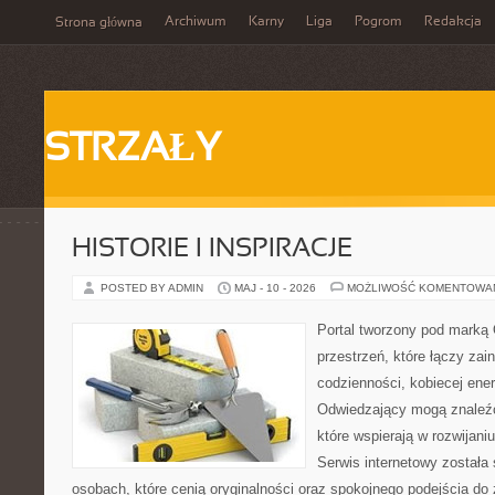
Archiwum
Karny
Liga
Pogrom
Redakcja
Strona główna
STRZAŁY
HISTORIE I INSPIRACJE
POSTED BY ADMIN
MAJ - 10 - 2026
MOŻLIWOŚĆ KOMENTOWA
Portal tworzony pod marką
przestrzeń, które łączy zai
codzienności, kobiecej ener
Odwiedzający mogą znaleźć 
które wspierają w rozwijani
Serwis internetowy została
osobach, które cenią oryginalności oraz spokojnego podejścia do