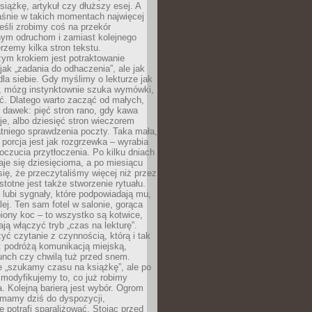
siążkę, artykuł czy dłuższy esej. A
aśnie w takich momentach najwięcej
eśli zrobimy coś na przekór
ym odruchom i zamiast kolejnego
erzemy kilka stron tekstu.
zym krokiem jest potraktowanie
 jak „zadania do odhaczenia”, ale jak
dla siebie. Gdy myślimy o lekturze jak
, mózg instynktownie szuka wymówki,
ąć. Dlatego warto zacząć od małych,
 dawek: pięć stron rano, gdy kawa
je, albo dziesięć stron wieczorem
tniego sprawdzenia poczty. Taka mała,
porcja jest jak rozgrzewka – wyrabia
czucia przytłoczenia. Po kilku dniach
taje się dziesięcioma, a po miesiącu
się, że przeczytaliśmy więcej niż przez
Istotne jest także stworzenie rytuału.
lubi sygnały, które podpowiadają mu,
lej. Ten sam fotel w salonie, gorąca
biony koc – to wszystko są kotwice,
ją włączyć tryb „czas na lekturę”.
yć czytanie z czynnością, którą i tak
 podróżą komunikacją miejską,
unch czy chwilą tuż przed snem.
 „szukamy czasu na książkę”, ale po
 modyfikujemy to, co już robimy
. Kolejną barierą jest wybór. Ogrom
y mamy dziś do dyspozycji,
e potrafi sparaliżować. Stojąc przed