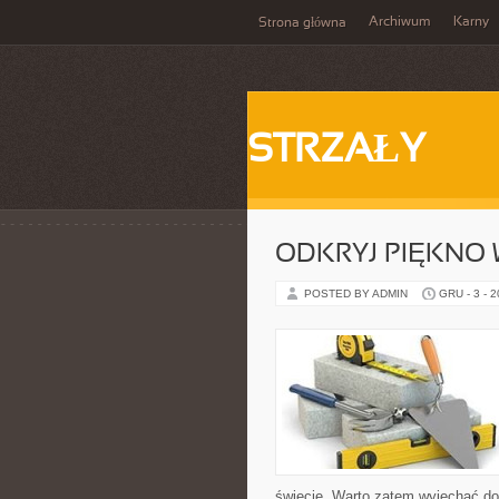
Archiwum
Karny
Strona główna
STRZAŁY
ODKRYJ PIĘKNO
POSTED BY ADMIN
GRU - 3 - 
świecie. Warto zatem wyjechać do