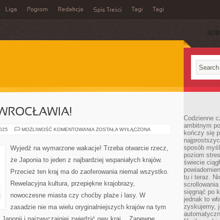
Liga
Pogrom
Redakcja
Tagi
Tagi
Spis Treści
SUB
 WROCŁAWIA!
Codzienne cz
ambitnym po
ODKRYJ
2025
MOŻLIWOŚĆ KOMENTOWANIA
ZOSTAŁA WYŁĄCZONA
kończy się 
PIĘKNO
najprostszyc
WROCŁAWIA!
sposób myśl
Wyjedź na wymarzone wakacje! Trzeba otwarcie rzecz,
poziom stre
że Japonia to jeden z najbardziej wspaniałych krajów.
świecie ciąg
powiadomien
Przecież ten kraj ma do zaoferowania niemal wszystko.
tu i teraz. 
Rewelacyjna kultura, przepiękne krajobrazy,
scrollowani
sięgnąć po k
nowoczesne miasta czy choćby plaże i lasy. W
jednak to wł
zyskujemy, j
zasadzie nie ma wielu oryginalniejszych krajów na tym
automatyczn
 Japonii i najzwyczajniej zwiedzić owy kraj… Zapewne