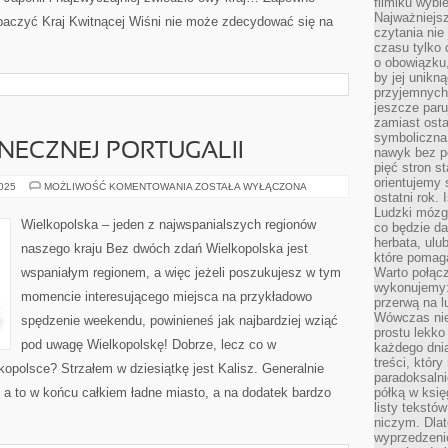
filmiku wybi
Najważniejs
obaczyć Kraj Kwitnącej Wiśni nie może zdecydować się na
czytania nie
czasu tylko 
o obowiązku
by jej unikn
przyjemnych
jeszcze paru
zamiast osta
symboliczna 
NECZNEJ PORTUGALII
nawyk bez po
pięć stron s
orientujemy 
ZWIEDZANIE
2025
MOŻLIWOŚĆ KOMENTOWANIA
ZOSTAŁA WYŁĄCZONA
ostatni rok. 
SŁONECZNEJ
PORTUGALII
Ludzki mózg 
Wielkopolska – jeden z najwspanialszych regionów
co będzie da
herbata, ulu
naszego kraju Bez dwóch zdań Wielkopolska jest
które pomaga
wspaniałym regionem, a więc jeżeli poszukujesz w tym
Warto połącz
wykonujemy:
momencie interesującego miejsca na przykładowo
przerwą na l
Wówczas nie
spędzenie weekendu, powinieneś jak najbardziej wziąć
prostu lekko
pod uwagę Wielkopolskę! Dobrze, lecz co w
każdego dnia
treści, któr
kopolsce? Strzałem w dziesiątkę jest Kalisz. Generalnie
paradoksalni
, a to w końcu całkiem ładne miasto, a na dodatek bardzo
półką w księ
listy tekstó
niczym. Dlat
wyprzedzenie