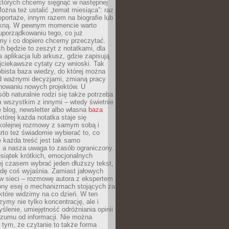
 których chcemy sięgnąć w następnej
Można też ustalić „temat miesiąca”: raz
eportaże, innym razem na biografie lub
piękną. W pewnym momencie warto
uporządkowaniu tego, co już
my i co dopiero chcemy przeczytać.
ch będzie to zeszyt z notatkami, dla
a aplikacja lub arkusz, gdzie zapisują
jciekawsze cytaty czy wnioski. Tak
bista baza wiedzy, do której można
d ważnymi decyzjami, zmianą pracy
anowaniu nowych projektów. U
sób naturalnie rodzi się także potrzeba
m wszystkim z innymi – wtedy świetnie
 blog, newsletter albo własna
baza
tórej każda notatka staje się
kolejnej rozmowy z samym sobą i
to też świadomie wybierać to, co
 każda treść jest tak samo
, a nasza uwaga to zasób ograniczony.
siątek krótkich, emocjonalnych
j czasem wybrać jeden dłuższy tekst,
dę coś wyjaśnia. Zamiast jałowych
w sieci – rozmowę autora z ekspertem
iony esej o mechanizmach stojących za
które widzimy na co dzień. W ten
ymy nie tylko koncentrację, ale i
ślenie, umiejętność odróżniania opinii
szumu od informacji. Nie można
tym, że czytanie to także forma