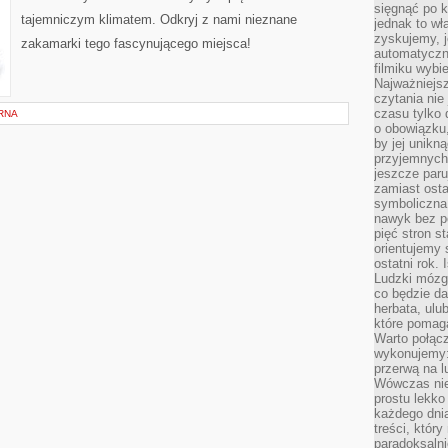
sięgnąć po k
tajemniczym klimatem. Odkryj z nami nieznane
jednak to wł
zyskujemy, j
zakamarki tego fascynującego miejsca!
automatyczn
filmiku wybi
Najważniejs
czytania nie
czasu tylko 
RNA
o obowiązku
by jej unikn
przyjemnych
jeszcze paru
zamiast osta
symboliczna 
nawyk bez po
pięć stron s
orientujemy 
ostatni rok. 
Ludzki mózg 
co będzie da
herbata, ulu
które pomaga
Warto połącz
wykonujemy:
przerwą na l
Wówczas nie
prostu lekko
każdego dnia
treści, któr
paradoksalni