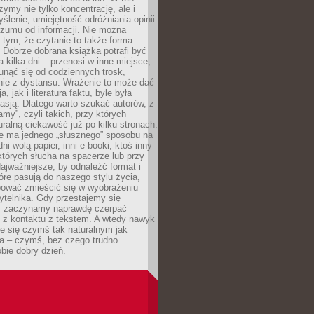
ymy nie tylko koncentrację, ale i
ślenie, umiejętność odróżniania opinii
szumu od informacji. Nie można
tym, że czytanie to także forma
Dobrze dobrana książka potrafi być
a kilka dni – przenosi w inne miejsce,
unąć się od codziennych trosk,
nie z dystansu. Wrażenie to może dać
a, jak i literatura faktu, byle była
asją. Dlatego warto szukać autorów, z
amy”, czyli takich, przy których
ralną ciekawość już po kilku stronach.
ie ma jednego „słusznego” sposobu na
ni wolą papier, inni e-booki, ktoś inny
których słucha na spacerze lub przy
ajważniejsze, by odnaleźć format i
tóre pasują do naszego stylu życia,
bować zmieścić się w wyobrażeniu
ytelnika. Gdy przestajemy się
 zaczynamy naprawdę czerpać
 z kontaktu z tekstem. A wtedy nawyk
je się czymś tak naturalnym jak
a – czymś, bez czego trudno
bie dobry dzień.