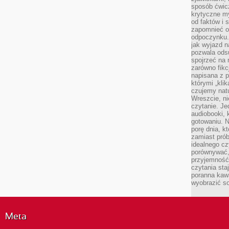
sposób ćwicz
krytyczne my
od faktów i 
zapomnieć o 
odpoczynku. 
jak wyjazd n
pozwala ods
spojrzeć na 
zarówno fikcj
napisana z p
którymi „klik
czujemy natu
Wreszcie, n
czytanie. Jed
audiobooki, 
gotowaniu. N
porę dnia, k
zamiast pró
idealnego cz
porównywać,
przyjemność
czytania sta
poranna kaw
wyobrazić so
Meta