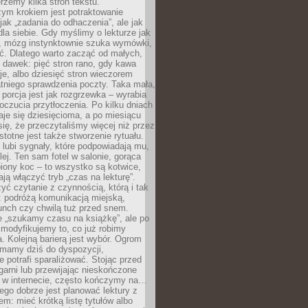
erzemy kilka stron tekstu.
zym krokiem jest potraktowanie
 jak „zadania do odhaczenia”, ale jak
dla siebie. Gdy myślimy o lekturze jak
, mózg instynktownie szuka wymówki,
ąć. Dlatego warto zacząć od małych,
 dawek: pięć stron rano, gdy kawa
je, albo dziesięć stron wieczorem
tniego sprawdzenia poczty. Taka mała,
porcja jest jak rozgrzewka – wyrabia
czucia przytłoczenia. Po kilku dniach
taje się dziesięcioma, a po miesiącu
się, że przeczytaliśmy więcej niż przez
Istotne jest także stworzenie rytuału.
lubi sygnały, które podpowiadają mu,
lej. Ten sam fotel w salonie, gorąca
biony koc – to wszystko są kotwice,
ją włączyć tryb „czas na lekturę”.
yć czytanie z czynnością, którą i tak
 podróżą komunikacją miejską,
unch czy chwilą tuż przed snem.
 „szukamy czasu na książkę”, ale po
 modyfikujemy to, co już robimy
. Kolejną barierą jest wybór. Ogrom
y mamy dziś do dyspozycji,
e potrafi sparaliżować. Stojąc przed
garni lub przewijając nieskończone
w w internecie, często kończymy na…
ego dobrze jest planować lektury z
m: mieć krótką listę tytułów albo