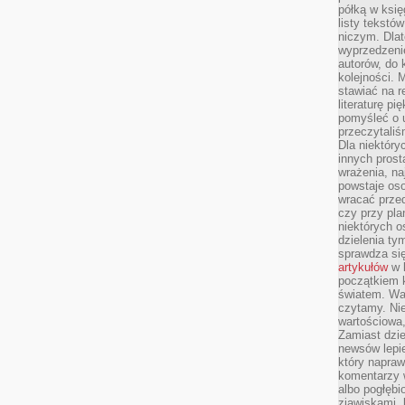
półką w księ
listy tekstó
niczym. Dlat
wyprzedzenie
autorów, do
kolejności. 
stawiać na r
literaturę 
pomyśleć o 
przeczytaliś
Dla niektóry
innych prost
wrażenia, na
powstaje oso
wracać prze
czy przy pl
niektórych o
dzielenia ty
sprawdza się
artykułów
w k
początkiem 
światem. War
czytamy. Nie
wartościowa
Zamiast dzie
newsów lepie
który napraw
komentarzy 
albo pogłęb
zjawiskami, 