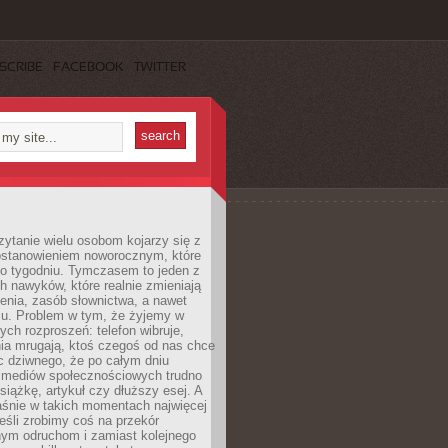
SCRIBE
FACEBOOK
TWITTER
ytanie wielu osobom kojarzy się z
stanowieniem noworocznym, które
po tygodniu. Tymczasem to jeden z
h nawyków, które realnie zmieniają
enia, zasób słownictwa, a nawet
su. Problem w tym, że żyjemy w
łych rozproszeń: telefon wibruje,
ia mrugają, ktoś czegoś od nas chce
Nic dziwnego, że po całym dniu
a mediów społecznościowych trudno
siążkę, artykuł czy dłuższy esej. A
aśnie w takich momentach najwięcej
eśli zrobimy coś na przekór
ym odruchom i zamiast kolejnego