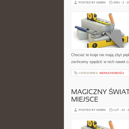
POSTED BY ADMIN
GRU - 2 - 
Chociaż te kraje nie mają zbyt pię
zechcemy spędzić w nich nawet cał
CATEGORIES:
NIERUCHOMOŚCI
MAGICZNY ŚWIAT
MIEJSCE
POSTED BY ADMIN
LUT - 22 - 