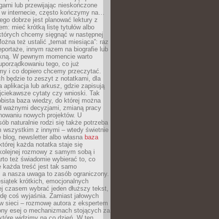
garni lub przewijając nieskończone
w w internecie, często kończymy na…
ego dobrze jest planować lektury z
m: mieć krótką listę tytułów albo
 których chcemy sięgnąć w następnej
Można też ustalić „temat miesiąca”: raz
eportaże, innym razem na biografie lub
piękną. W pewnym momencie warto
uporządkowaniu tego, co już
my i co dopiero chcemy przeczytać.
ch będzie to zeszyt z notatkami, dla
a aplikacja lub arkusz, gdzie zapisują
jciekawsze cytaty czy wnioski. Tak
bista baza wiedzy, do której można
d ważnymi decyzjami, zmianą pracy
anowaniu nowych projektów. U
sób naturalnie rodzi się także potrzeba
m wszystkim z innymi – wtedy świetnie
 blog, newsletter albo własna
baza
tórej każda notatka staje się
kolejnej rozmowy z samym sobą i
to też świadomie wybierać to, co
 każda treść jest tak samo
, a nasza uwaga to zasób ograniczony.
siątek krótkich, emocjonalnych
j czasem wybrać jeden dłuższy tekst,
dę coś wyjaśnia. Zamiast jałowych
w sieci – rozmowę autora z ekspertem
iony esej o mechanizmach stojących za
które widzimy na co dzień. W ten