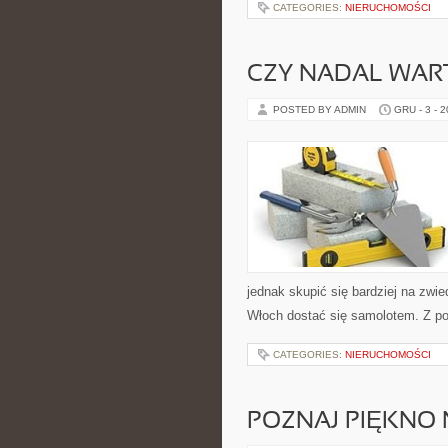
CATEGORIES:
NIERUCHOMOŚCI
CZY NADAL WART
POSTED BY ADMIN
GRU - 3 - 
jednak skupić się bardziej na zwi
Włoch dostać się samolotem. Z po
CATEGORIES:
NIERUCHOMOŚCI
POZNAJ PIĘKNO 