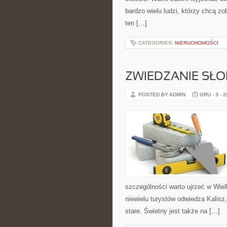
bardzo wielu ludzi, którzy chcą z
ten […]
CATEGORIES:
NIERUCHOMOŚCI
ZWIEDZANIE SŁO
POSTED BY ADMIN
GRU - 3 - 
szczególności warto ujrzeć w Wiel
niewielu turystów odwiedza Kalisz
stare. Świetny jest także na […]