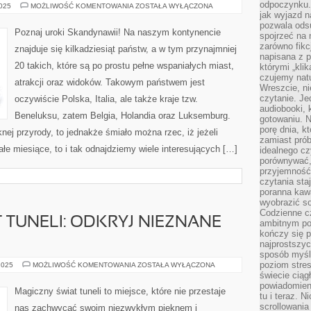
odpoczynku. 
POZNAJ
2025
MOŻLIWOŚĆ KOMENTOWANIA
ZOSTAŁA WYŁĄCZONA
PIĘKNO
jak wyjazd n
NORWEGII
pozwala ods
Poznaj uroki Skandynawii! Na naszym kontynencie
spojrzeć na 
zarówno fikcj
znajduje się kilkadziesiąt państw, a w tym przynajmniej
napisana z p
20 takich, które są po prostu pełne wspaniałych miast,
którymi „klik
czujemy natu
atrakcji oraz widoków. Takowym państwem jest
Wreszcie, n
czytanie. Jed
oczywiście Polska, Italia, ale także kraje tzw.
audiobooki, 
Beneluksu, zatem Belgia, Holandia oraz Luksemburg.
gotowaniu. N
porę dnia, k
knej przyrody, to jednakże śmiało można rzec, iż jeżeli
zamiast pró
e miesiące, to i tak odnajdziemy wiele interesujących […]
idealnego cz
porównywać,
przyjemność
czytania sta
poranna kaw
wyobrazić so
Codzienne cz
 TUNELI: ODKRYJ NIEZNANE
ambitnym po
kończy się 
najprostszyc
sposób myśl
poziom stre
MAGICZNY
2025
MOŻLIWOŚĆ KOMENTOWANIA
ZOSTAŁA WYŁĄCZONA
ŚWIAT
świecie ciąg
TUNELI:
powiadomien
ODKRYJ
Magiczny świat tuneli to miejsce, które nie przestaje
NIEZNANE
tu i teraz. 
MIEJSCE
scrollowani
nas zachwycać swoim niezwykłym pięknem i