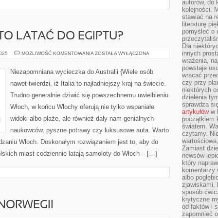
autorów, do
kolejności. 
stawiać na r
literaturę 
pomyśleć o 
O LATAĆ DO EGIPTU?
przeczytaliś
Dla niektóry
innych prost
CZY
2025
MOŻLIWOŚĆ KOMENTOWANIA
ZOSTAŁA WYŁĄCZONA
NADAL
wrażenia, na
WARTO
powstaje oso
LATAĆ
Niezapomniana wycieczka do Australii {Wiele osób
DO
wracać prze
EGIPTU?
czy przy pl
nawet twierdzi, iż Italia to najładniejszy kraj na świecie.
niektórych o
Trudno generalnie dziwić się powszechnemu uwielbieniu
dzielenia ty
sprawdza się
Włoch, w końcu Włochy oferują nie tylko wspaniałe
artykułów
w k
widoki albo plaże, ale również dały nam genialnych
początkiem 
światem. War
naukowców, pyszne potrawy czy luksusowe auta. Warto
czytamy. Nie
wartościowa
edzaniu Włoch. Doskonałym rozwiązaniem jest to, aby do
Zamiast dzie
lskich miast codziennie latają samoloty do Włoch – […]
newsów lepie
który napraw
komentarzy 
albo pogłęb
zjawiskami, 
sposób ćwicz
krytyczne my
NORWEGII
od faktów i 
zapomnieć o 