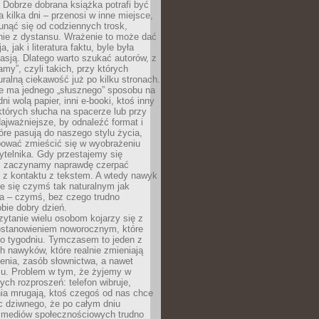
Dobrze dobrana książka potrafi być
a kilka dni – przenosi w inne miejsce,
unąć się od codziennych trosk,
nie z dystansu. Wrażenie to może dać
a, jak i literatura faktu, byle była
asją. Dlatego warto szukać autorów, z
amy”, czyli takich, przy których
ralną ciekawość już po kilku stronach.
ie ma jednego „słusznego” sposobu na
ni wolą papier, inni e-booki, ktoś inny
których słucha na spacerze lub przy
ajważniejsze, by odnaleźć format i
tóre pasują do naszego stylu życia,
bować zmieścić się w wyobrażeniu
ytelnika. Gdy przestajemy się
 zaczynamy naprawdę czerpać
 z kontaktu z tekstem. A wtedy nawyk
je się czymś tak naturalnym jak
a – czymś, bez czego trudno
bie dobry dzień.
ytanie wielu osobom kojarzy się z
stanowieniem noworocznym, które
po tygodniu. Tymczasem to jeden z
h nawyków, które realnie zmieniają
enia, zasób słownictwa, a nawet
su. Problem w tym, że żyjemy w
łych rozproszeń: telefon wibruje,
ia mrugają, ktoś czegoś od nas chce
Nic dziwnego, że po całym dniu
a mediów społecznościowych trudno