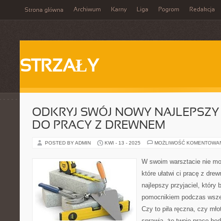
Archiwum
Karny
Liga
Pogrom
Redakcja
Strona główna
STRZAŁY
ODKRYJ SWÓJ NOWY NAJLEPSZY 
DO PRACY Z DREWNEM
POSTED BY ADMIN
KWI - 13 - 2025
MOŻLIWOŚĆ KOMENTOWA
W swoim warsztacie nie mo
które ułatwi ci pracę z dr
najlepszy przyjaciel, który
pomocnikiem podczas wszelk
Czy to piła ręczna, czy mło
sprawią, że twoje prace będ