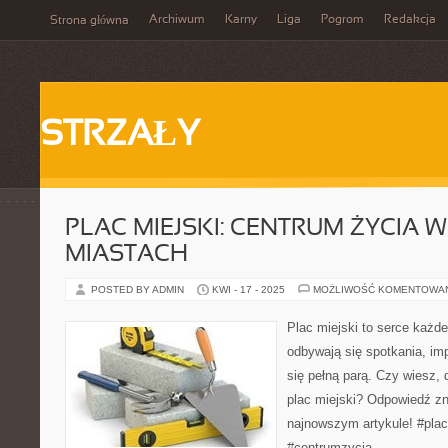
Archiwum
Karny
Liga
Pogrom
Redakcja
Strona główna
STRZAŁY
PLAC MIEJSKI: CENTRUM ŻYCIA 
MIASTACH
POSTED BY ADMIN
KWI - 17 - 2025
MOŻLIWOŚĆ KOMENTOWA
Plac miejski to serce każde
odbywają się spotkania, imp
się pełną parą. Czy wiesz,
plac miejski? Odpowiedź z
najnowszym artykule! #pla
#centrumzycia