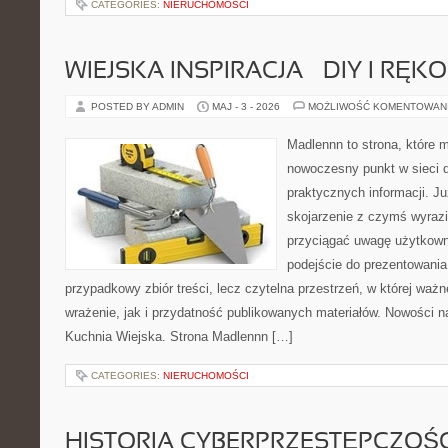
CATEGORIES:
NIERUCHOMOŚCI
WIEJSKA INSPIRACJA – DIY I RĘK
POSTED BY ADMIN
MAJ - 3 - 2026
MOŻLIWOŚĆ KOMENTOWAN
Madlennn to strona, które 
nowoczesny punkt w sieci 
praktycznych informacji. 
skojarzenie z czymś wyraz
przyciągać uwagę użytkowni
podejście do prezentowania 
przypadkowy zbiór treści, lecz czytelna przestrzeń, w której waż
wrażenie, jak i przydatność publikowanych materiałów. Nowości na 
Kuchnia Wiejska. Strona Madlennn […]
CATEGORIES:
NIERUCHOMOŚCI
HISTORIA CYBERPRZESTĘPCZOŚC