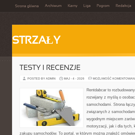
Archiwum
Karny
Liga
Pogrom
Redakcja
Strona główna
STRZAŁY
TESTY I RECENZJE
POSTED BY ADMIN
MAJ - 4 - 2026
MOŻLIWOŚĆ KOMENTOWAN
Rentdabcar to rozbudowany 
rozwijany z myślą o osobach
samochodami. Strona łącz
związanych z samochodami
wygodnym miejscem zarówn
motoryzacji, jak i dla tych,
zakupu samochodów. To portal, w którym można znaleźć omówie