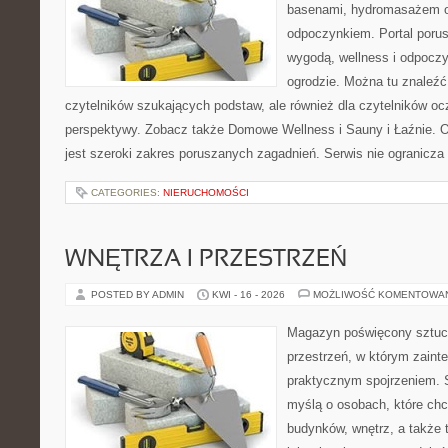
basenami, hydromasażem o
odpoczynkiem. Portal poru
wygodą, wellness i odpocz
ogrodzie. Można tu znaleźć 
czytelników szukających podstaw, ale również dla czytelników o
perspektywy. Zobacz także Domowe Wellness i Sauny i Łaźnie.
jest szeroki zakres poruszanych zagadnień. Serwis nie ogranicza
CATEGORIES:
NIERUCHOMOŚCI
WNĘTRZA I PRZESTRZEŃ
POSTED BY ADMIN
KWI - 16 - 2026
MOŻLIWOŚĆ KOMENTOWA
Magazyn poświęcony sztuce
przestrzeń, w którym zaint
praktycznym spojrzeniem. S
myślą o osobach, które ch
budynków, wnętrz, a także 