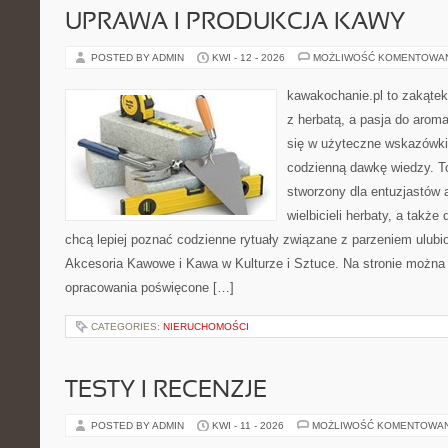
UPRAWA I PRODUKCJA KAWY
POSTED BY ADMIN
KWI - 12 - 2026
MOŻLIWOŚĆ KOMENTOWA
kawakochanie.pl to zakątek
z herbatą, a pasja do arom
się w użyteczne wskazówki, 
codzienną dawkę wiedzy. To
stworzony dla entuzjastów
wielbicieli herbaty, a także 
chcą lepiej poznać codzienne rytuały związane z parzeniem ulub
Akcesoria Kawowe i Kawa w Kulturze i Sztuce. Na stronie można
opracowania poświęcone […]
CATEGORIES:
NIERUCHOMOŚCI
TESTY I RECENZJE
POSTED BY ADMIN
KWI - 11 - 2026
MOŻLIWOŚĆ KOMENTOWA