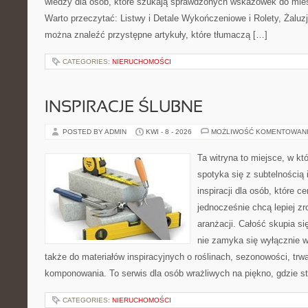
wiedzy dla osób, które szukają sprawdzonych wskazówek do mies
Warto przeczytać: Listwy i Detale Wykończeniowe i Rolety, Żaluzj
można znaleźć przystępne artykuły, które tłumaczą […]
CATEGORIES:
NIERUCHOMOŚCI
INSPIRACJE ŚLUBNE
POSTED BY ADMIN
KWI - 8 - 2026
MOŻLIWOŚĆ KOMENTOWAN
Ta witryna to miejsce, w k
spotyka się z subtelnością
inspiracji dla osób, które ce
jednocześnie chcą lepiej z
aranżacji. Całość skupia si
nie zamyka się wyłącznie w
także do materiałów inspiracyjnych o roślinach, sezonowości, trw
komponowania. To serwis dla osób wrażliwych na piękno, gdzie st
CATEGORIES:
NIERUCHOMOŚCI