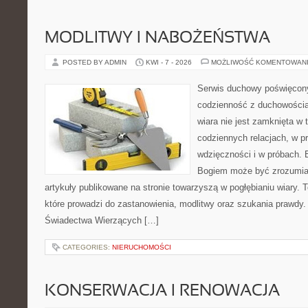
MODLITWY I NABOŻEŃSTWA
POSTED BY ADMIN
KWI - 7 - 2026
MOŻLIWOŚĆ KOMENTOWAN
Serwis duchowy poświęcony 
codzienność z duchowością
wiara nie jest zamknięta w t
codziennych relacjach, w 
wdzięczności i w próbach. 
Bogiem może być zrozumiał
artykuły publikowane na stronie towarzyszą w pogłębianiu wiary.
które prowadzi do zastanowienia, modlitwy oraz szukania prawdy.
Świadectwa Wierzących […]
CATEGORIES:
NIERUCHOMOŚCI
KONSERWACJA I RENOWACJA