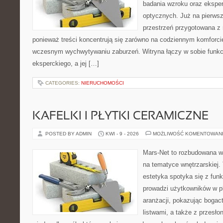
badania wzroku oraz eksper
optycznych. Już na pierwszy
przestrzeń przygotowana z 
ponieważ treści koncentrują się zarówno na codziennym komforcie
wczesnym wychwytywaniu zaburzeń. Witryna łączy w sobie funkc
eksperckiego, a jej […]
CATEGORIES:
NIERUCHOMOŚCI
KAFELKI I PŁYTKI CERAMICZNE
POSTED BY ADMIN
KWI - 9 - 2026
MOŻLIWOŚĆ KOMENTOWAN
Mars-Net to rozbudowana wit
na tematyce wnętrzarskiej.
estetyka spotyka się z funk
prowadzi użytkowników w p
aranżacji, pokazując boga
listwami, a także z przesł