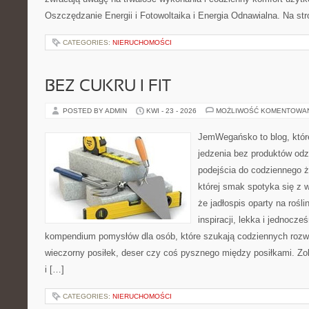
Oszczędzanie Energii i Fotowoltaika i Energia Odnawialna. Na st
CATEGORIES:
NIERUCHOMOŚCI
BEZ CUKRU I FIT
POSTED BY ADMIN
KWI - 23 - 2026
MOŻLIWOŚĆ KOMENTOWA
JemWegańsko to blog, które 
jedzenia bez produktów od
podejścia do codziennego ż
której smak spotyka się z 
że jadłospis oparty na rośl
inspiracji, lekka i jednocze
kompendium pomysłów dla osób, które szukają codziennych rozwi
wieczorny posiłek, deser czy coś pysznego między posiłkami. Zo
i […]
CATEGORIES:
NIERUCHOMOŚCI