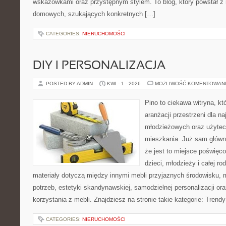
wskazówkami oraz przystępnym stylem. To blog, który powstał z m
domowych, szukających konkretnych […]
CATEGORIES:
NIERUCHOMOŚCI
DIY I PERSONALIZACJA
POSTED BY ADMIN
KWI - 1 - 2026
MOŻLIWOŚĆ KOMENTOWAN
Pino to ciekawa witryna, kt
aranżacji przestrzeni dla 
młodzieżowych oraz użytec
mieszkania. Już sam główn
że jest to miejsce poświęc
dzieci, młodzieży i całej ro
materiały dotyczą między innymi mebli przyjaznych środowisku, 
potrzeb, estetyki skandynawskiej, samodzielnej personalizacji o
korzystania z mebli. Znajdziesz na stronie takie kategorie: Trend
CATEGORIES:
NIERUCHOMOŚCI