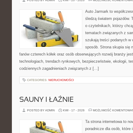
POSTED BY ADMIN
KWI - 20 - 2026
MOŻLIWOŚĆ KOMENTOWA
Auto Jarmark to współczesn
śledzą światem pojazdów. 
o czytelnikach, którzy chc
tematach związanych z sam
szukają treści podanych w 
sposób. Strona skupia się 
fanów czterech kółek oraz osób obserwujących rozwój branży jes
technologiach, trendach rynkowych, bezpieczeństwie, ekologii, t
codziennych zagadnieniach związanych z […]
CATEGORIES:
NIERUCHOMOŚCI
SAUNY I ŁAŹNIE
POSTED BY ADMIN
KWI - 17 - 2026
MOŻLIWOŚĆ KOMENTOWA
Ta strona internetowa to n
poradnicze dla osób, które i