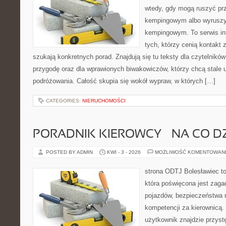
wtedy, gdy mogą ruszyć prz
kempingowym albo wyruszy
kempingowym. To serwis in
tych, którzy cenią kontakt 
szukają konkretnych porad. Znajdują się tu teksty dla czytelnik
przygodę oraz dla wprawionych biwakowiczów, którzy chcą stale 
podróżowania. Całość skupia się wokół wypraw, w których […]
CATEGORIES:
NIERUCHOMOŚCI
PORADNIK KIEROWCY – NA CO D
POSTED BY ADMIN
KWI - 3 - 2026
MOŻLIWOŚĆ KOMENTOWAN
strona ODTJ Bolesławiec t
która poświęcona jest zag
pojazdów, bezpieczeństwa n
kompetencji za kierownicą.
użytkownik znajdzie przys