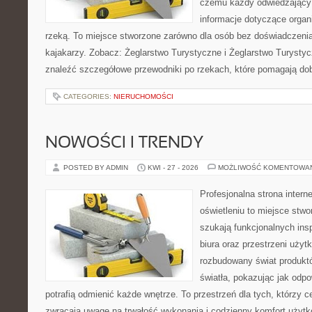
czemu każdy odwiedzający
informacje dotyczące organ
rzeką. To miejsce stworzone zarówno dla osób bez doświadczeni
kajakarzy. Zobacz: Żeglarstwo Turystyczne i Żeglarstwo Turysty
znaleźć szczegółowe przewodniki po rzekach, które pomagają do
CATEGORIES:
NIERUCHOMOŚCI
NOWOŚCI I TRENDY
POSTED BY ADMIN
KWI - 27 - 2026
MOŻLIWOŚĆ KOMENTOWA
Profesjonalna strona inter
oświetleniu to miejsce stwo
szukają funkcjonalnych ins
biura oraz przestrzeni użyt
rozbudowany świat produkt
światła, pokazując jak odp
potrafią odmienić każde wnętrze. To przestrzeń dla tych, którzy c
zwracają uwagę na trwałość wykonania i codzienny komfort użytk