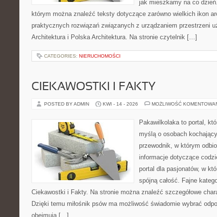
jak mieszkamy na co dzień. 
którym można znaleźć teksty dotyczące zarówno wielkich ikon arch
praktycznych rozwiązań związanych z urządzaniem przestrzeni 
Architektura i Polska Architektura. Na stronie czytelnik […]
CATEGORIES:
NIERUCHOMOŚCI
CIEKAWOSTKI I FAKTY
POSTED BY ADMIN
KWI - 14 - 2026
MOŻLIWOŚĆ KOMENTOWA
Pakawilkolaka to portal, kt
myślą o osobach kochający
przewodnik, w którym odbio
informacje dotyczące codzi
portal dla pasjonatów, w kt
spójną całość. Fajne kategor
Ciekawostki i Fakty. Na stronie można znaleźć szczegółowe charak
Dzięki temu miłośnik psów ma możliwość świadomie wybrać odpow
obejmują […]