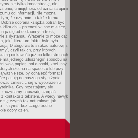
ymy nie tylko koncentrację, ale i
ślenie, umiejętność odróżniania opinii
szumu od informacji. Nie można
tym, że czytanie to także forma
Dobrze dobrana książka potrafi być
a kilka dni – przenosi w inne miejsce,
unąć się od codziennych trosk,
nie z dystansu. Wrażenie to może dać
a, jak i literatura faktu, byle była
asją. Dlatego warto szukać autorów, z
amy”, czyli takich, przy których
ralną ciekawość już po kilku stronach.
ie ma jednego „słusznego” sposobu na
ni wolą papier, inni e-booki, ktoś inny
których słucha na spacerze lub przy
ajważniejsze, by odnaleźć format i
tóre pasują do naszego stylu życia,
bować zmieścić się w wyobrażeniu
ytelnika. Gdy przestajemy się
 zaczynamy naprawdę czerpać
 z kontaktu z tekstem. A wtedy nawyk
je się czymś tak naturalnym jak
a – czymś, bez czego trudno
bie dobry dzień.