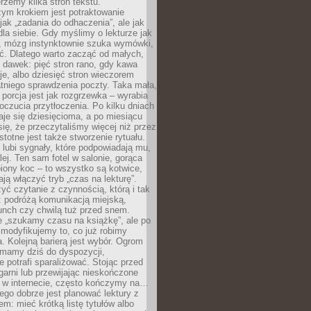
erzemy kilka stron tekstu.
zym krokiem jest potraktowanie
 jak „zadania do odhaczenia”, ale jak
dla siebie. Gdy myślimy o lekturze jak
, mózg instynktownie szuka wymówki,
ąć. Dlatego warto zacząć od małych,
 dawek: pięć stron rano, gdy kawa
je, albo dziesięć stron wieczorem
tniego sprawdzenia poczty. Taka mała,
porcja jest jak rozgrzewka – wyrabia
czucia przytłoczenia. Po kilku dniach
taje się dziesięcioma, a po miesiącu
się, że przeczytaliśmy więcej niż przez
Istotne jest także stworzenie rytuału.
lubi sygnały, które podpowiadają mu,
lej. Ten sam fotel w salonie, gorąca
biony koc – to wszystko są kotwice,
ją włączyć tryb „czas na lekturę”.
yć czytanie z czynnością, którą i tak
 podróżą komunikacją miejską,
unch czy chwilą tuż przed snem.
 „szukamy czasu na książkę”, ale po
 modyfikujemy to, co już robimy
. Kolejną barierą jest wybór. Ogrom
y mamy dziś do dyspozycji,
e potrafi sparaliżować. Stojąc przed
garni lub przewijając nieskończone
w w internecie, często kończymy na…
ego dobrze jest planować lektury z
m: mieć krótką listę tytułów albo