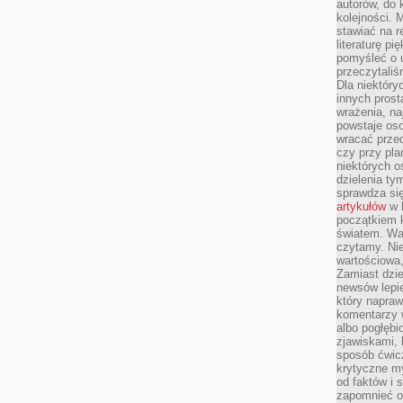
autorów, do
kolejności. 
stawiać na r
literaturę 
pomyśleć o 
przeczytaliś
Dla niektóry
innych prost
wrażenia, na
powstaje oso
wracać prze
czy przy pl
niektórych o
dzielenia ty
sprawdza się
artykułów
w k
początkiem 
światem. War
czytamy. Nie
wartościowa
Zamiast dzie
newsów lepie
który napraw
komentarzy 
albo pogłęb
zjawiskami, 
sposób ćwicz
krytyczne my
od faktów i 
zapomnieć o 