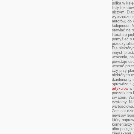
półką w księ
listy tekstó
niczym. Dlat
wyprzedzenie
autorów, do
kolejności. 
stawiać na r
literaturę 
pomyśleć o 
przeczytaliś
Dla niektóry
innych prost
wrażenia, na
powstaje oso
wracać prze
czy przy pl
niektórych o
dzielenia ty
sprawdza się
artykułów
w k
początkiem 
światem. War
czytamy. Nie
wartościowa
Zamiast dzie
newsów lepie
który napraw
komentarzy 
albo pogłęb
zjawiskami, 