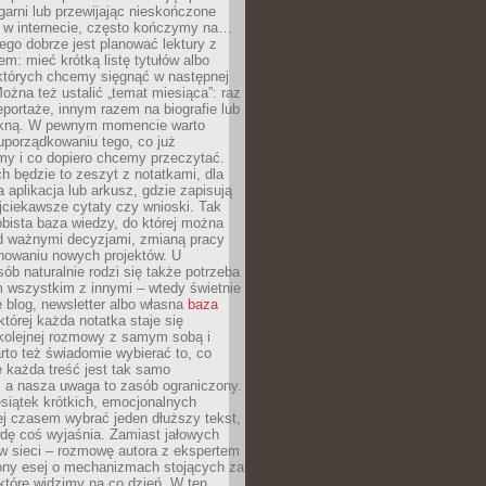
garni lub przewijając nieskończone
w w internecie, często kończymy na…
ego dobrze jest planować lektury z
m: mieć krótką listę tytułów albo
 których chcemy sięgnąć w następnej
Można też ustalić „temat miesiąca”: raz
eportaże, innym razem na biografie lub
piękną. W pewnym momencie warto
uporządkowaniu tego, co już
my i co dopiero chcemy przeczytać.
ch będzie to zeszyt z notatkami, dla
a aplikacja lub arkusz, gdzie zapisują
jciekawsze cytaty czy wnioski. Tak
bista baza wiedzy, do której można
d ważnymi decyzjami, zmianą pracy
anowaniu nowych projektów. U
sób naturalnie rodzi się także potrzeba
m wszystkim z innymi – wtedy świetnie
 blog, newsletter albo własna
baza
tórej każda notatka staje się
kolejnej rozmowy z samym sobą i
to też świadomie wybierać to, co
 każda treść jest tak samo
, a nasza uwaga to zasób ograniczony.
siątek krótkich, emocjonalnych
j czasem wybrać jeden dłuższy tekst,
dę coś wyjaśnia. Zamiast jałowych
w sieci – rozmowę autora z ekspertem
iony esej o mechanizmach stojących za
które widzimy na co dzień. W ten