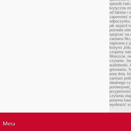
sposób ćwicz
krytyczne my
od faktów i 
zapomnieć o 
odpoczynku. 
jak wyjazd n
pozwala ods
spojrzeć na 
zarówno fikcj
napisana z p
którymi „klik
czujemy natu
Wreszcie, n
czytanie. Jed
audiobooki, 
gotowaniu. N
porę dnia, k
zamiast pró
idealnego cz
porównywać,
przyjemność
czytania sta
poranna kaw
wyobrazić so
Meta