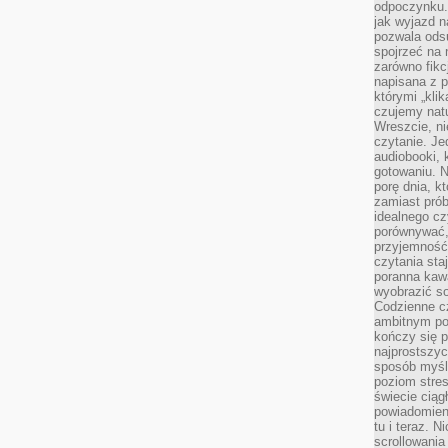
odpoczynku. 
jak wyjazd n
pozwala ods
spojrzeć na 
zarówno fikcj
napisana z p
którymi „klik
czujemy natu
Wreszcie, n
czytanie. Jed
audiobooki, 
gotowaniu. N
porę dnia, k
zamiast pró
idealnego cz
porównywać,
przyjemność
czytania sta
poranna kaw
wyobrazić so
Codzienne cz
ambitnym po
kończy się 
najprostszyc
sposób myśl
poziom stre
świecie ciąg
powiadomien
tu i teraz. 
scrollowani