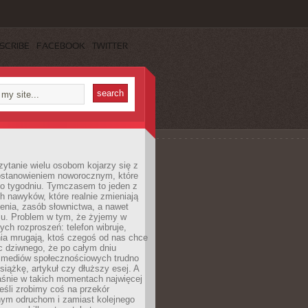
SCRIBE
FACEBOOK
TWITTER
ytanie wielu osobom kojarzy się z
stanowieniem noworocznym, które
po tygodniu. Tymczasem to jeden z
h nawyków, które realnie zmieniają
enia, zasób słownictwa, a nawet
su. Problem w tym, że żyjemy w
łych rozproszeń: telefon wibruje,
ia mrugają, ktoś czegoś od nas chce
Nic dziwnego, że po całym dniu
a mediów społecznościowych trudno
siążkę, artykuł czy dłuższy esej. A
aśnie w takich momentach najwięcej
eśli zrobimy coś na przekór
ym odruchom i zamiast kolejnego