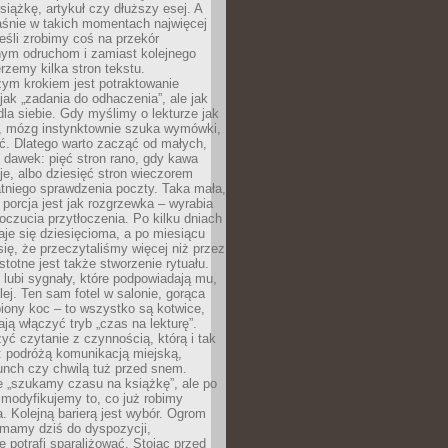
siążkę, artykuł czy dłuższy esej. A
aśnie w takich momentach najwięcej
eśli zrobimy coś na przekór
ym odruchom i zamiast kolejnego
erzemy kilka stron tekstu.
zym krokiem jest potraktowanie
 jak „zadania do odhaczenia”, ale jak
dla siebie. Gdy myślimy o lekturze jak
, mózg instynktownie szuka wymówki,
ąć. Dlatego warto zacząć od małych,
 dawek: pięć stron rano, gdy kawa
je, albo dziesięć stron wieczorem
tniego sprawdzenia poczty. Taka mała,
porcja jest jak rozgrzewka – wyrabia
czucia przytłoczenia. Po kilku dniach
taje się dziesięcioma, a po miesiącu
się, że przeczytaliśmy więcej niż przez
Istotne jest także stworzenie rytuału.
lubi sygnały, które podpowiadają mu,
lej. Ten sam fotel w salonie, gorąca
biony koc – to wszystko są kotwice,
ją włączyć tryb „czas na lekturę”.
yć czytanie z czynnością, którą i tak
 podróżą komunikacją miejską,
unch czy chwilą tuż przed snem.
 „szukamy czasu na książkę”, ale po
 modyfikujemy to, co już robimy
. Kolejną barierą jest wybór. Ogrom
y mamy dziś do dyspozycji,
e potrafi sparaliżować. Stojąc przed