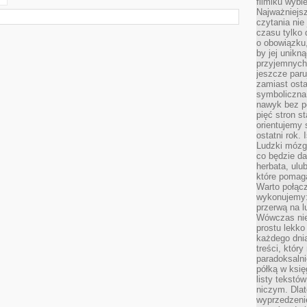
filmiku wybi
Najważniejs
czytania nie
czasu tylko 
o obowiązku
by jej unikn
przyjemnych
jeszcze paru
zamiast osta
symboliczna 
nawyk bez po
pięć stron s
orientujemy 
ostatni rok. 
Ludzki mózg 
co będzie da
herbata, ulu
które pomaga
Warto połącz
wykonujemy:
przerwą na l
Wówczas nie
prostu lekko
każdego dnia
treści, któr
paradoksalni
półką w księ
listy tekstó
niczym. Dlat
wyprzedzenie