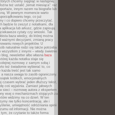
 których chcemy sięgnąć w następnej
Można też ustalić „temat miesiąca”: raz
eportaże, innym razem na biografie lub
piękną. W pewnym momencie warto
uporządkowaniu tego, co już
my i co dopiero chcemy przeczytać.
ch będzie to zeszyt z notatkami, dla
a aplikacja lub arkusz, gdzie zapisują
jciekawsze cytaty czy wnioski. Tak
bista baza wiedzy, do której można
d ważnymi decyzjami, zmianą pracy
anowaniu nowych projektów. U
sób naturalnie rodzi się także potrzeba
m wszystkim z innymi – wtedy świetnie
 blog, newsletter albo własna
baza
tórej każda notatka staje się
kolejnej rozmowy z samym sobą i
to też świadomie wybierać to, co
 każda treść jest tak samo
, a nasza uwaga to zasób ograniczony.
siątek krótkich, emocjonalnych
j czasem wybrać jeden dłuższy tekst,
dę coś wyjaśnia. Zamiast jałowych
w sieci – rozmowę autora z ekspertem
iony esej o mechanizmach stojących za
które widzimy na co dzień. W ten
ymy nie tylko koncentrację, ale i
ślenie, umiejętność odróżniania opinii
szumu od informacji. Nie można
tym, że czytanie to także forma