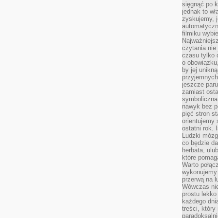
sięgnąć po k
jednak to wł
zyskujemy, j
automatyczn
filmiku wybi
Najważniejs
czytania nie
czasu tylko 
o obowiązku
by jej unikn
przyjemnych
jeszcze paru
zamiast osta
symboliczna 
nawyk bez po
pięć stron s
orientujemy 
ostatni rok. 
Ludzki mózg 
co będzie da
herbata, ulu
które pomaga
Warto połącz
wykonujemy:
przerwą na l
Wówczas nie
prostu lekko
każdego dnia
treści, któr
paradoksalni