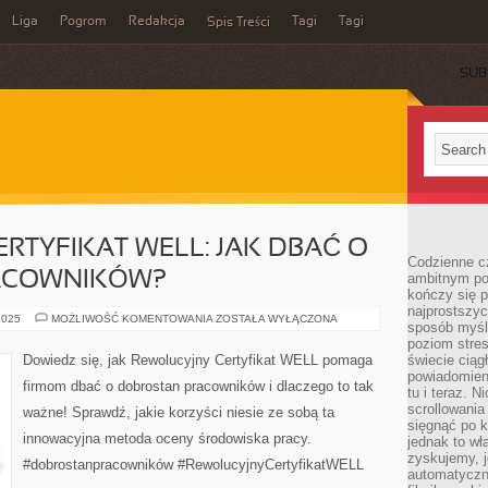
Liga
Pogrom
Redakcja
Tagi
Tagi
Spis Treści
SUB
RTYFIKAT WELL: JAK DBAĆ O
Codzienne cz
ACOWNIKÓW?
ambitnym po
kończy się 
najprostszyc
REWOLUCYJNY
2025
MOŻLIWOŚĆ KOMENTOWANIA
ZOSTAŁA WYŁĄCZONA
sposób myśl
CERTYFIKAT
WELL:
poziom stre
JAK
Dowiedz się, jak Rewolucyjny Certyfikat WELL pomaga
świecie ciąg
DBAĆ
powiadomien
O
firmom dbać o dobrostan pracowników i dlaczego to tak
DOBROSTAN
tu i teraz. 
PRACOWNIKÓW?
scrollowani
ważne! Sprawdź, jakie korzyści niesie ze sobą ta
sięgnąć po k
innowacyjna metoda oceny środowiska pracy.
jednak to wł
zyskujemy, j
#dobrostanpracowników #RewolucyjnyCertyfikatWELL
automatyczn