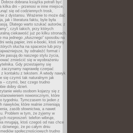
Dobrze dobrana książka potrafi być
a kilka dni – przenosi w inne miejsce,
unąć się od codziennych trosk,
nie z dystansu. Wrażenie to może dać
a, jak i literatura faktu, byle była
asją. Dlatego warto szukać autorów, z
amy”, czyli takich, przy których
ralną ciekawość już po kilku stronach.
ie ma jednego „słusznego” sposobu na
ni wolą papier, inni e-booki, ktoś inny
których słucha na spacerze lub przy
ajważniejsze, by odnaleźć format i
tóre pasują do naszego stylu życia,
bować zmieścić się w wyobrażeniu
ytelnika. Gdy przestajemy się
 zaczynamy naprawdę czerpać
 z kontaktu z tekstem. A wtedy nawyk
je się czymś tak naturalnym jak
a – czymś, bez czego trudno
bie dobry dzień.
ytanie wielu osobom kojarzy się z
stanowieniem noworocznym, które
po tygodniu. Tymczasem to jeden z
h nawyków, które realnie zmieniają
enia, zasób słownictwa, a nawet
su. Problem w tym, że żyjemy w
łych rozproszeń: telefon wibruje,
ia mrugają, ktoś czegoś od nas chce
Nic dziwnego, że po całym dniu
a mediów społecznościowych trudno