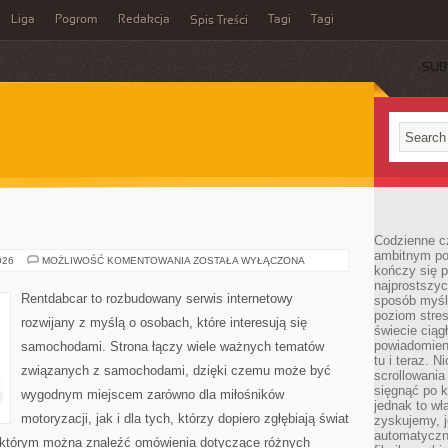
Liga
Pogrom
Redakcja
Tagi
Tagi
Spis Treści
SUB
E
Codzienne cz
ambitnym po
TESTY
026
MOŻLIWOŚĆ KOMENTOWANIA
ZOSTAŁA WYŁĄCZONA
kończy się 
I
RECENZJE
najprostszyc
Rentdabcar to rozbudowany serwis internetowy
sposób myśl
poziom stre
rozwijany z myślą o osobach, które interesują się
świecie ciąg
powiadomien
samochodami. Strona łączy wiele ważnych tematów
tu i teraz. 
związanych z samochodami, dzięki czemu może być
scrollowani
sięgnąć po k
wygodnym miejscem zarówno dla miłośników
jednak to wł
motoryzacji, jak i dla tych, którzy dopiero zgłębiają świat
zyskujemy, j
automatyczn
 którym można znaleźć omówienia dotyczące różnych