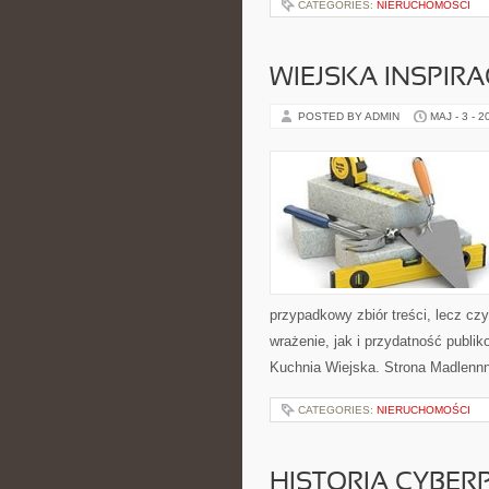
CATEGORIES:
NIERUCHOMOŚCI
WIEJSKA INSPIRA
POSTED BY ADMIN
MAJ - 3 - 2
przypadkowy zbiór treści, lecz cz
wrażenie, jak i przydatność publik
Kuchnia Wiejska. Strona Madlenn
CATEGORIES:
NIERUCHOMOŚCI
HISTORIA CYBER