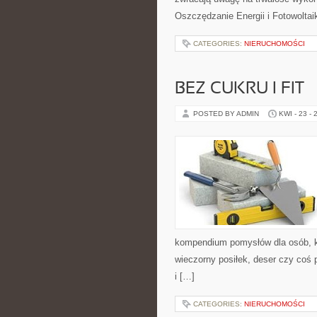
Oszczędzanie Energii i Fotowoltai
CATEGORIES:
NIERUCHOMOŚCI
BEZ CUKRU I FIT
POSTED BY ADMIN
KWI - 23 - 
kompendium pomysłów dla osób, kt
wieczorny posiłek, deser czy coś
i […]
CATEGORIES:
NIERUCHOMOŚCI