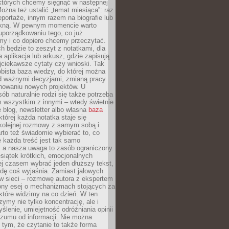
 których chcemy sięgnąć w następnej
Można też ustalić „temat miesiąca”: raz
eportaże, innym razem na biografie lub
piękną. W pewnym momencie warto
uporządkowaniu tego, co już
my i co dopiero chcemy przeczytać.
ch będzie to zeszyt z notatkami, dla
a aplikacja lub arkusz, gdzie zapisują
jciekawsze cytaty czy wnioski. Tak
bista baza wiedzy, do której można
d ważnymi decyzjami, zmianą pracy
anowaniu nowych projektów. U
sób naturalnie rodzi się także potrzeba
m wszystkim z innymi – wtedy świetnie
 blog, newsletter albo własna
baza
tórej każda notatka staje się
kolejnej rozmowy z samym sobą i
to też świadomie wybierać to, co
 każda treść jest tak samo
, a nasza uwaga to zasób ograniczony.
siątek krótkich, emocjonalnych
j czasem wybrać jeden dłuższy tekst,
dę coś wyjaśnia. Zamiast jałowych
w sieci – rozmowę autora z ekspertem
iony esej o mechanizmach stojących za
które widzimy na co dzień. W ten
ymy nie tylko koncentrację, ale i
ślenie, umiejętność odróżniania opinii
szumu od informacji. Nie można
tym, że czytanie to także forma