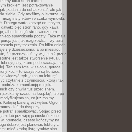
erzemy kilka stron tekstu.
zym krokiem jest potraktowanie
 jak „zadania do odhaczenia”, ale jak
dla siebie. Gdy myślimy o lekturze jak
, mózg instynktownie szuka wymówki,
ąć. Dlatego warto zacząć od małych,
 dawek: pięć stron rano, gdy kawa
je, albo dziesięć stron wieczorem
tniego sprawdzenia poczty. Taka mała,
porcja jest jak rozgrzewka – wyrabia
czucia przytłoczenia. Po kilku dniach
taje się dziesięcioma, a po miesiącu
się, że przeczytaliśmy więcej niż przez
Istotne jest także stworzenie rytuału.
lubi sygnały, które podpowiadają mu,
lej. Ten sam fotel w salonie, gorąca
biony koc – to wszystko są kotwice,
ją włączyć tryb „czas na lekturę”.
yć czytanie z czynnością, którą i tak
 podróżą komunikacją miejską,
unch czy chwilą tuż przed snem.
 „szukamy czasu na książkę”, ale po
 modyfikujemy to, co już robimy
. Kolejną barierą jest wybór. Ogrom
y mamy dziś do dyspozycji,
e potrafi sparaliżować. Stojąc przed
garni lub przewijając nieskończone
w w internecie, często kończymy na…
ego dobrze jest planować lektury z
m: mieć krótką listę tytułów albo