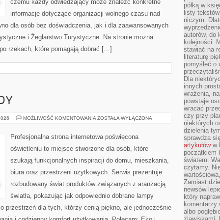
czemu każdy odwiedzający może znaleźć konkretne
półką w księ
listy tekstó
informacje dotyczące organizacji wolnego czasu nad
niczym. Dlat
wno dla osób bez doświadczenia, jak i dla zaawansowanych
wyprzedzenie
autorów, do
rystyczne i Żeglarstwo Turystyczne. Na stronie można
kolejności. 
po rzekach, które pomagają dobrać […]
stawiać na r
literaturę 
pomyśleć o 
przeczytaliś
Dla niektóry
innych prost
wrażenia, na
DY
powstaje oso
wracać prze
czy przy pl
NOWOŚCI
2026
MOŻLIWOŚĆ KOMENTOWANIA
ZOSTAŁA WYŁĄCZONA
niektórych o
I
TRENDY
dzielenia ty
Profesjonalna strona internetowa poświęcona
sprawdza się
artykułów
w k
oświetleniu to miejsce stworzone dla osób, które
początkiem 
światem. War
szukają funkcjonalnych inspiracji do domu, mieszkania,
czytamy. Nie
biura oraz przestrzeni użytkowych. Serwis prezentuje
wartościowa
Zamiast dzie
rozbudowany świat produktów związanych z aranżacją
newsów lepie
światła, pokazując jak odpowiednio dobrane lampy
który napraw
komentarzy 
o przestrzeń dla tych, którzy cenią piękno, ale jednocześnie
albo pogłęb
zjawiskami, 
ania i codzienny komfort użytkowania. Polecam: Eko i