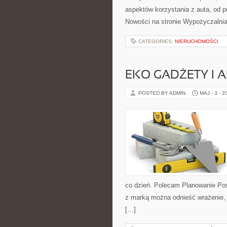
aspektów korzystania z auta, od
Nowości na stronie Wypożyczalnia
CATEGORIES:
NIERUCHOMOŚCI
EKO GADŻETY I 
POSTED BY ADMIN
MAJ - 3 - 2
co dzień. Polecam Planowanie Pos
z marką można odnieść wrażenie, ż
[…]