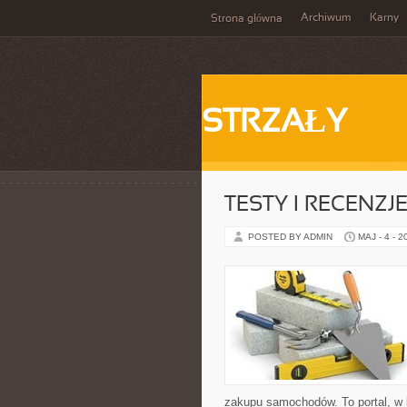
Archiwum
Karny
Strona główna
STRZAŁY
TESTY I RECENZJ
POSTED BY ADMIN
MAJ - 4 - 2
zakupu samochodów. To portal, w