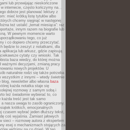
garni lub przewijając nieskończone
w w internecie, często kończymy na…
ego dobrze jest planować lektury z
m: mieć krótką listę tytułów albo
 których chcemy sięgnąć w następnej
Można też ustalić „temat miesiąca”: raz
eportaże, innym razem na biografie lub
piękną. W pewnym momencie warto
uporządkowaniu tego, co już
my i co dopiero chcemy przeczytać.
ch będzie to zeszyt z notatkami, dla
a aplikacja lub arkusz, gdzie zapisują
jciekawsze cytaty czy wnioski. Tak
bista baza wiedzy, do której można
d ważnymi decyzjami, zmianą pracy
anowaniu nowych projektów. U
sób naturalnie rodzi się także potrzeba
m wszystkim z innymi – wtedy świetnie
 blog, newsletter albo własna
baza
tórej każda notatka staje się
kolejnej rozmowy z samym sobą i
to też świadomie wybierać to, co
 każda treść jest tak samo
, a nasza uwaga to zasób ograniczony.
siątek krótkich, emocjonalnych
j czasem wybrać jeden dłuższy tekst,
dę coś wyjaśnia. Zamiast jałowych
w sieci – rozmowę autora z ekspertem
iony esej o mechanizmach stojących za
które widzimy na co dzień. W ten