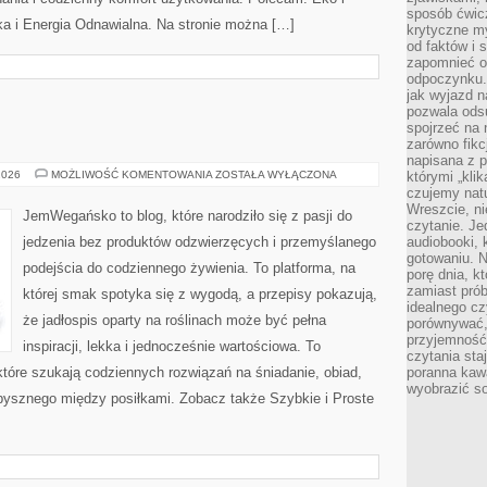
sposób ćwicz
ka i Energia Odnawialna. Na stronie można […]
krytyczne my
od faktów i 
zapomnieć o 
odpoczynku. 
jak wyjazd n
pozwala ods
spojrzeć na 
zarówno fikcj
napisana z p
BEZ
2026
MOŻLIWOŚĆ KOMENTOWANIA
ZOSTAŁA WYŁĄCZONA
którymi „klik
CUKRU
czujemy natu
I
Wreszcie, n
FIT
JemWegańsko to blog, które narodziło się z pasji do
czytanie. Jed
jedzenia bez produktów odzwierzęcych i przemyślanego
audiobooki, 
gotowaniu. N
podejścia do codziennego żywienia. To platforma, na
porę dnia, k
zamiast pró
której smak spotyka się z wygodą, a przepisy pokazują,
idealnego cz
że jadłospis oparty na roślinach może być pełna
porównywać,
przyjemność
inspiracji, lekka i jednocześnie wartościowa. To
czytania sta
óre szukają codziennych rozwiązań na śniadanie, obiad,
poranna kaw
wyobrazić so
 pysznego między posiłkami. Zobacz także Szybkie i Proste