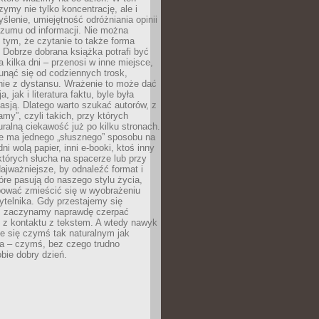
ymy nie tylko koncentrację, ale i
ślenie, umiejętność odróżniania opinii
szumu od informacji. Nie można
tym, że czytanie to także forma
Dobrze dobrana książka potrafi być
a kilka dni – przenosi w inne miejsce,
unąć się od codziennych trosk,
nie z dystansu. Wrażenie to może dać
a, jak i literatura faktu, byle była
asją. Dlatego warto szukać autorów, z
amy”, czyli takich, przy których
ralną ciekawość już po kilku stronach.
ie ma jednego „słusznego” sposobu na
ni wolą papier, inni e-booki, ktoś inny
których słucha na spacerze lub przy
ajważniejsze, by odnaleźć format i
tóre pasują do naszego stylu życia,
bować zmieścić się w wyobrażeniu
ytelnika. Gdy przestajemy się
 zaczynamy naprawdę czerpać
 z kontaktu z tekstem. A wtedy nawyk
je się czymś tak naturalnym jak
a – czymś, bez czego trudno
bie dobry dzień.