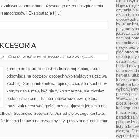
filmiku wybi
Najważniejs
 poszukiwania samochodu używanego aż po ubezpieczenia.
czytania nie
 samochodów i Eksploatacja i […]
czasu tylko 
o obowiązku
by jej unikn
przyjemnych
jeszcze paru
zamiast osta
symboliczna 
AKCESORIA
nawyk bez po
pięć stron s
orientujemy 
EKO
026
MOŻLIWOŚĆ KOMENTOWANIA
ZOSTAŁA WYŁĄCZONA
GADŻETY
ostatni rok. 
I
Ludzki mózg 
AKCESORIA
kameralne bistro to punkt na kulinarnej mapie, które
co będzie da
herbata, ulu
odpowiada na potrzeby osobach wybierających uczciwą
które pomaga
kuchnię. Strona internetowa opisuje charakter kuchni, w
Warto połącz
wykonujemy:
którym dania mają być nie tylko smaczne, ale również
przerwą na l
podane z sercem. To internetowa wizytówka, która
Wówczas nie
prostu lekko
może zainteresować gości, poszukujących jedzenia na
każdego dnia
treści, któr
iłków i Sezonowe Gotowanie. Już od pierwszego kontaktu
paradoksalni
e ten lokal stawia na przyjazny styl połączoną z codzienną
półką w księ
listy tekstó
niczym. Dlat
wyprzedzenie