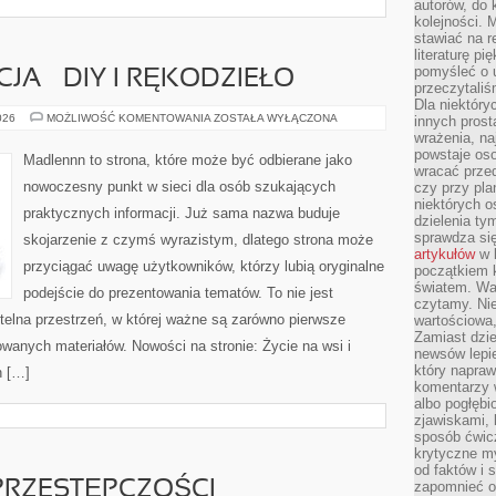
autorów, do
kolejności. 
stawiać na r
literaturę 
pomyśleć o 
CJA – DIY I RĘKODZIEŁO
przeczytaliś
Dla niektóry
WIEJSKA
026
MOŻLIWOŚĆ KOMENTOWANIA
ZOSTAŁA WYŁĄCZONA
innych prost
INSPIRACJA
wrażenia, na
–
powstaje oso
DIY
Madlennn to strona, które może być odbierane jako
I
wracać prze
RĘKODZIEŁO
nowoczesny punkt w sieci dla osób szukających
czy przy pl
niektórych o
praktycznych informacji. Już sama nazwa buduje
dzielenia ty
sprawdza się
skojarzenie z czymś wyrazistym, dlatego strona może
artykułów
w k
przyciągać uwagę użytkowników, którzy lubią oryginalne
początkiem 
światem. War
podejście do prezentowania tematów. To nie jest
czytamy. Nie
ytelna przestrzeń, w której ważne są zarówno pierwsze
wartościowa
Zamiast dzie
owanych materiałów. Nowości na stronie: Życie na wsi i
newsów lepie
który napraw
n […]
komentarzy 
albo pogłęb
zjawiskami, 
sposób ćwicz
krytyczne my
od faktów i 
PRZESTĘPCZOŚCI
zapomnieć o 