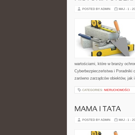
POSTED BY ADMIN
MAJ - 1 - 2
wartościami, które w branży och
Cyberbezpieczeństwa i Poradniki 
zarówno zarządców obiektów, jak 
CATEGORIES:
NIERUCHOMOŚCI
MAMA I TATA
POSTED BY ADMIN
MAJ - 1 - 2