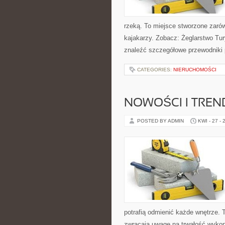
rzeką. To miejsce stworzone zaró
kajakarzy. Zobacz: Żeglarstwo Tu
znaleźć szczegółowe przewodniki 
CATEGORIES:
NIERUCHOMOŚCI
NOWOŚCI I TREN
POSTED BY ADMIN
KWI - 27 - 
potrafią odmienić każde wnętrze. T
zwracają uwagę na trwałość wykon