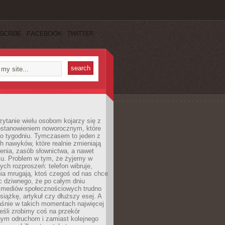
SCRIBE
FACEBOOK
TWITTER
ytanie wielu osobom kojarzy się z
stanowieniem noworocznym, które
po tygodniu. Tymczasem to jeden z
h nawyków, które realnie zmieniają
enia, zasób słownictwa, a nawet
su. Problem w tym, że żyjemy w
łych rozproszeń: telefon wibruje,
ia mrugają, ktoś czegoś od nas chce
Nic dziwnego, że po całym dniu
a mediów społecznościowych trudno
siążkę, artykuł czy dłuższy esej. A
aśnie w takich momentach najwięcej
eśli zrobimy coś na przekór
ym odruchom i zamiast kolejnego