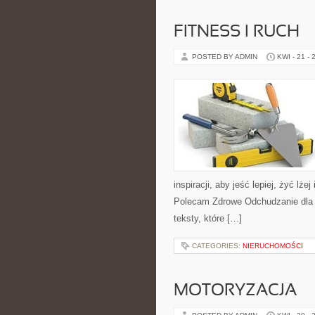
FITNESS I RUCH
POSTED BY ADMIN
KWI - 21 - 
inspiracji, aby jeść lepiej, żyć lż
Polecam Zdrowe Odchudzanie dla K
teksty, które […]
CATEGORIES:
NIERUCHOMOŚCI
MOTORYZACJA