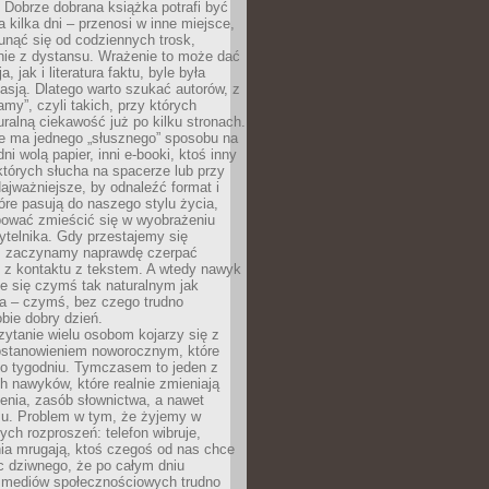
Dobrze dobrana książka potrafi być
a kilka dni – przenosi w inne miejsce,
unąć się od codziennych trosk,
nie z dystansu. Wrażenie to może dać
a, jak i literatura faktu, byle była
asją. Dlatego warto szukać autorów, z
amy”, czyli takich, przy których
ralną ciekawość już po kilku stronach.
ie ma jednego „słusznego” sposobu na
ni wolą papier, inni e-booki, ktoś inny
których słucha na spacerze lub przy
ajważniejsze, by odnaleźć format i
tóre pasują do naszego stylu życia,
bować zmieścić się w wyobrażeniu
ytelnika. Gdy przestajemy się
 zaczynamy naprawdę czerpać
 z kontaktu z tekstem. A wtedy nawyk
je się czymś tak naturalnym jak
a – czymś, bez czego trudno
bie dobry dzień.
ytanie wielu osobom kojarzy się z
stanowieniem noworocznym, które
po tygodniu. Tymczasem to jeden z
h nawyków, które realnie zmieniają
enia, zasób słownictwa, a nawet
su. Problem w tym, że żyjemy w
łych rozproszeń: telefon wibruje,
ia mrugają, ktoś czegoś od nas chce
Nic dziwnego, że po całym dniu
a mediów społecznościowych trudno