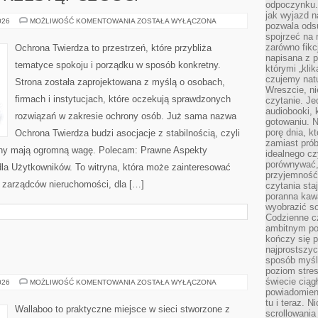
odpoczynku. 
jak wyjazd n
HISTORIA
026
MOŻLIWOŚĆ KOMENTOWANIA
ZOSTAŁA WYŁĄCZONA
pozwala ods
CYBERPRZESTĘPCZOŚCI
spojrzeć na 
zarówno fikcj
Ochrona Twierdza to przestrzeń, które przybliża
napisana z p
tematyce spokoju i porządku w sposób konkretny.
którymi „klik
czujemy natu
Strona została zaprojektowana z myślą o osobach,
Wreszcie, n
firmach i instytucjach, które oczekują sprawdzonych
czytanie. Jed
audiobooki, 
rozwiązań w zakresie ochrony osób. Już sama nazwa
gotowaniu. N
porę dnia, k
Ochrona Twierdza budzi asocjacje z stabilnością, czyli
zamiast pró
rony mają ogromną wagę. Polecam: Prawne Aspekty
idealnego cz
porównywać,
dla Użytkowników. To witryna, która może zainteresować
przyjemność
i zarządców nieruchomości, dla […]
czytania sta
poranna kaw
wyobrazić so
Codzienne cz
ambitnym po
kończy się 
najprostszyc
sposób myśl
poziom stre
świecie ciąg
MAMA
026
MOŻLIWOŚĆ KOMENTOWANIA
ZOSTAŁA WYŁĄCZONA
I
powiadomien
TATA
tu i teraz. 
Wallaboo to praktyczne miejsce w sieci stworzone z
scrollowani