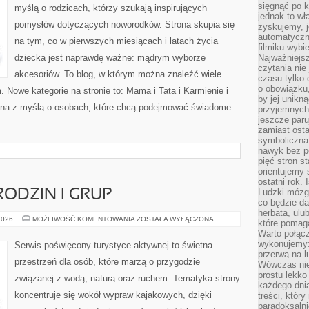
sięgnąć po k
myślą o rodzicach, którzy szukają inspirujących
jednak to wł
pomysłów dotyczących noworodków. Strona skupia się
zyskujemy, j
automatyczn
na tym, co w pierwszych miesiącach i latach życia
filmiku wybi
dziecka jest naprawdę ważne: mądrym wyborze
Najważniejs
czytania nie
akcesoriów. To blog, w którym można znaleźć wiele
czasu tylko 
o obowiązku
Nowe kategorie na stronie to: Mama i Tata i Karmienie i
by jej unikn
wana z myślą o osobach, które chcą podejmować świadome
przyjemnych
jeszcze paru
zamiast osta
symboliczna 
nawyk bez po
pięć stron s
orientujemy 
ostatni rok. 
Ludzki mózg 
RODZIN I GRUP
co będzie da
herbata, ulu
PORADNIKI
2026
MOŻLIWOŚĆ KOMENTOWANIA
ZOSTAŁA WYŁĄCZONA
które pomaga
DLA
Warto połącz
RODZIN
I
wykonujemy:
Serwis poświęcony turystyce aktywnej to świetna
GRUP
przerwą na l
przestrzeń dla osób, które marzą o przygodzie
Wówczas nie
prostu lekko
związanej z wodą, naturą oraz ruchem. Tematyka strony
każdego dnia
koncentruje się wokół wypraw kajakowych, dzięki
treści, któr
paradoksalni