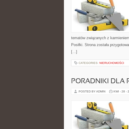
tematów związanych z karmieniem. 
Posiłki. Strona została przygoto
[…]
CATEGORIES:
NIERUCHOMOŚCI
PORADNIKI DLA 
POSTED BY ADMIN
KWI - 28 - 