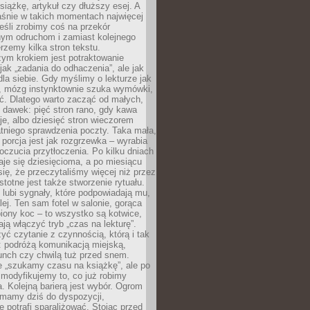
siążkę, artykuł czy dłuższy esej. A
aśnie w takich momentach najwięcej
eśli zrobimy coś na przekór
ym odruchom i zamiast kolejnego
erzemy kilka stron tekstu.
zym krokiem jest potraktowanie
 jak „zadania do odhaczenia”, ale jak
dla siebie. Gdy myślimy o lekturze jak
, mózg instynktownie szuka wymówki,
ąć. Dlatego warto zacząć od małych,
 dawek: pięć stron rano, gdy kawa
je, albo dziesięć stron wieczorem
tniego sprawdzenia poczty. Taka mała,
porcja jest jak rozgrzewka – wyrabia
czucia przytłoczenia. Po kilku dniach
taje się dziesięcioma, a po miesiącu
się, że przeczytaliśmy więcej niż przez
Istotne jest także stworzenie rytuału.
lubi sygnały, które podpowiadają mu,
lej. Ten sam fotel w salonie, gorąca
biony koc – to wszystko są kotwice,
ją włączyć tryb „czas na lekturę”.
yć czytanie z czynnością, którą i tak
 podróżą komunikacją miejską,
unch czy chwilą tuż przed snem.
 „szukamy czasu na książkę”, ale po
 modyfikujemy to, co już robimy
. Kolejną barierą jest wybór. Ogrom
y mamy dziś do dyspozycji,
e potrafi sparaliżować. Stojąc przed