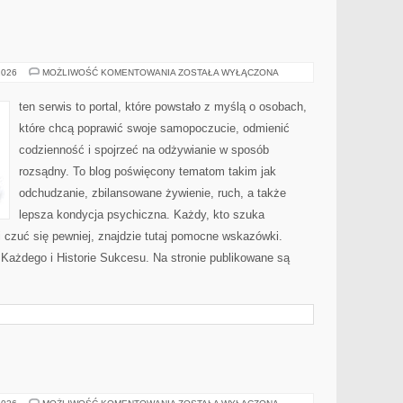
FITNESS
2026
MOŻLIWOŚĆ KOMENTOWANIA
ZOSTAŁA WYŁĄCZONA
I
RUCH
ten serwis to portal, które powstało z myślą o osobach,
które chcą poprawić swoje samopoczucie, odmienić
codzienność i spojrzeć na odżywianie w sposób
rozsądny. To blog poświęcony tematom takim jak
odchudzanie, zbilansowane żywienie, ruch, a także
lepsza kondycja psychiczna. Każdy, kto szuka
ej i czuć się pewniej, znajdzie tutaj pomocne wskazówki.
ażdego i Historie Sukcesu. Na stronie publikowane są
MOTORYZACJA