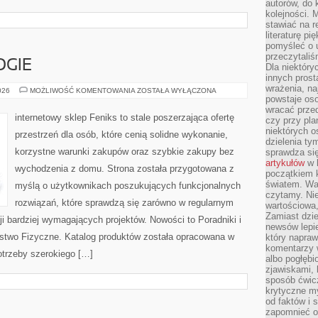
autorów, do
kolejności. 
stawiać na r
literaturę 
pomyśleć o 
przeczytaliś
GIE
Dla niektóry
innych prost
wrażenia, na
NOWE
026
MOŻLIWOŚĆ KOMENTOWANIA
ZOSTAŁA WYŁĄCZONA
TECHNOLOGIE
powstaje oso
wracać prze
internetowy sklep Feniks to stale poszerzająca ofertę
czy przy pl
niektórych o
przestrzeń dla osób, które cenią solidne wykonanie,
dzielenia ty
korzystne warunki zakupów oraz szybkie zakupy bez
sprawdza się
artykułów
w k
wychodzenia z domu. Strona została przygotowana z
początkiem 
światem. War
myślą o użytkownikach poszukujących funkcjonalnych
czytamy. Nie
rozwiązań, które sprawdzą się zarówno w regularnym
wartościowa
Zamiast dzie
cji bardziej wymagających projektów. Nowości to Poradniki i
newsów lepie
eństwo Fizyczne. Katalog produktów została opracowana w
który napraw
komentarzy 
otrzeby szerokiego […]
albo pogłęb
zjawiskami, 
sposób ćwicz
krytyczne my
od faktów i 
zapomnieć o 