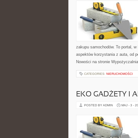
zakupu samochodów. To portal, w
aspektów korzystania z auta, od
Nowości na stronie Wypożyczalnia
CATEGORIES:
NIERUCHOMOŚCI
EKO GADŻETY I 
POSTED BY ADMIN
MAJ - 3 - 2