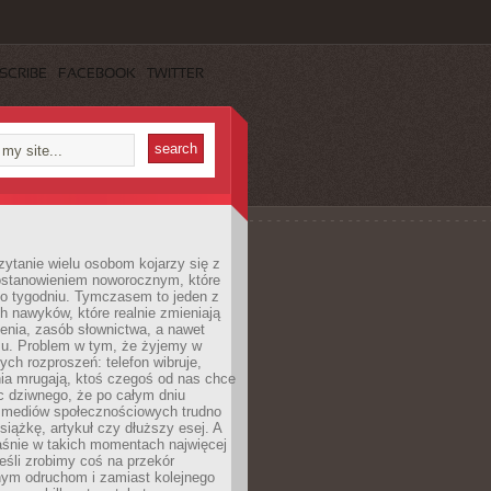
SCRIBE
FACEBOOK
TWITTER
ytanie wielu osobom kojarzy się z
stanowieniem noworocznym, które
po tygodniu. Tymczasem to jeden z
h nawyków, które realnie zmieniają
enia, zasób słownictwa, a nawet
su. Problem w tym, że żyjemy w
łych rozproszeń: telefon wibruje,
ia mrugają, ktoś czegoś od nas chce
Nic dziwnego, że po całym dniu
a mediów społecznościowych trudno
siążkę, artykuł czy dłuższy esej. A
aśnie w takich momentach najwięcej
eśli zrobimy coś na przekór
ym odruchom i zamiast kolejnego