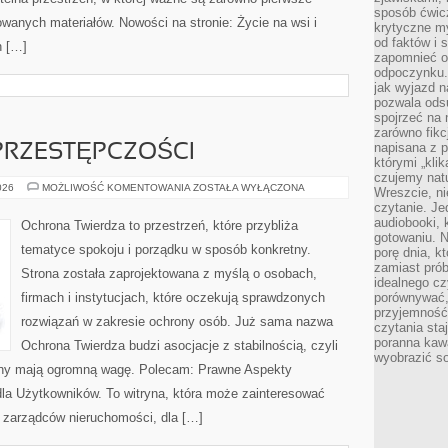
sposób ćwicz
owanych materiałów. Nowości na stronie: Życie na wsi i
krytyczne my
od faktów i 
n […]
zapomnieć o 
odpoczynku. 
jak wyjazd n
pozwala ods
spojrzeć na 
zarówno fikcj
napisana z p
PRZESTĘPCZOŚCI
którymi „klik
czujemy natu
HISTORIA
026
MOŻLIWOŚĆ KOMENTOWANIA
ZOSTAŁA WYŁĄCZONA
Wreszcie, n
CYBERPRZESTĘPCZOŚCI
czytanie. Jed
audiobooki, 
Ochrona Twierdza to przestrzeń, które przybliża
gotowaniu. N
tematyce spokoju i porządku w sposób konkretny.
porę dnia, k
zamiast pró
Strona została zaprojektowana z myślą o osobach,
idealnego cz
firmach i instytucjach, które oczekują sprawdzonych
porównywać,
przyjemność
rozwiązań w zakresie ochrony osób. Już sama nazwa
czytania sta
poranna kaw
Ochrona Twierdza budzi asocjacje z stabilnością, czyli
wyobrazić so
rony mają ogromną wagę. Polecam: Prawne Aspekty
dla Użytkowników. To witryna, która może zainteresować
i zarządców nieruchomości, dla […]