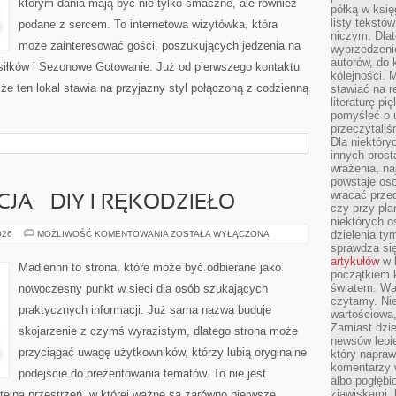
którym dania mają być nie tylko smaczne, ale również
półką w księ
listy tekstó
podane z sercem. To internetowa wizytówka, która
niczym. Dlat
może zainteresować gości, poszukujących jedzenia na
wyprzedzenie
autorów, do
iłków i Sezonowe Gotowanie. Już od pierwszego kontaktu
kolejności. 
e ten lokal stawia na przyjazny styl połączoną z codzienną
stawiać na r
literaturę 
pomyśleć o 
przeczytaliś
Dla niektóry
innych prost
wrażenia, na
powstaje oso
wracać prze
CJA – DIY I RĘKODZIEŁO
czy przy pl
niektórych o
WIEJSKA
dzielenia ty
026
MOŻLIWOŚĆ KOMENTOWANIA
ZOSTAŁA WYŁĄCZONA
INSPIRACJA
sprawdza się
–
artykułów
w k
DIY
Madlennn to strona, które może być odbierane jako
I
początkiem 
RĘKODZIEŁO
światem. War
nowoczesny punkt w sieci dla osób szukających
czytamy. Nie
praktycznych informacji. Już sama nazwa buduje
wartościowa
Zamiast dzie
skojarzenie z czymś wyrazistym, dlatego strona może
newsów lepie
przyciągać uwagę użytkowników, którzy lubią oryginalne
który napraw
komentarzy 
podejście do prezentowania tematów. To nie jest
albo pogłęb
zjawiskami, 
ytelna przestrzeń, w której ważne są zarówno pierwsze