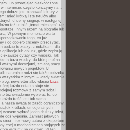
garni lub przewijając nieskończone
w w internecie, często kończymy na…
ego dobrze jest planować lektury z
m: mieć krótką listę tytułów albo
 których chcemy sięgnąć w następnej
Można też ustalić „temat miesiąca”: raz
eportaże, innym razem na biografie lub
piękną. W pewnym momencie warto
uporządkowaniu tego, co już
my i co dopiero chcemy przeczytać.
ch będzie to zeszyt z notatkami, dla
a aplikacja lub arkusz, gdzie zapisują
jciekawsze cytaty czy wnioski. Tak
bista baza wiedzy, do której można
d ważnymi decyzjami, zmianą pracy
anowaniu nowych projektów. U
sób naturalnie rodzi się także potrzeba
m wszystkim z innymi – wtedy świetnie
 blog, newsletter albo własna
baza
tórej każda notatka staje się
kolejnej rozmowy z samym sobą i
to też świadomie wybierać to, co
 każda treść jest tak samo
, a nasza uwaga to zasób ograniczony.
siątek krótkich, emocjonalnych
j czasem wybrać jeden dłuższy tekst,
dę coś wyjaśnia. Zamiast jałowych
w sieci – rozmowę autora z ekspertem
iony esej o mechanizmach stojących za
które widzimy na co dzień. W ten