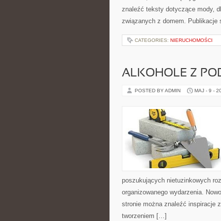
znaleźć teksty dotyczące mody, db
związanych z domem. Publikacje 
CATEGORIES:
NIERUCHOMOŚCI
ALKOHOLE Z PO
POSTED BY ADMIN
MAJ - 9 - 2
poszukujących nietuzinkowych ro
organizowanego wydarzenia. Nowośc
stronie można znaleźć inspiracje
tworzeniem […]