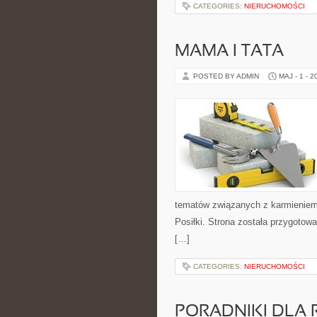
CATEGORIES:
NIERUCHOMOŚCI
MAMA I TATA
POSTED BY ADMIN
MAJ - 1 - 2
tematów związanych z karmieniem. 
Posiłki. Strona została przygoto
[…]
CATEGORIES:
NIERUCHOMOŚCI
PORADNIKI DLA 