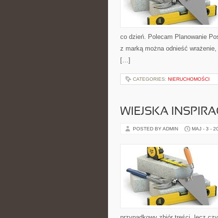
co dzień. Polecam Planowanie Pos
z marką można odnieść wrażenie, ż
[…]
CATEGORIES:
NIERUCHOMOŚCI
WIEJSKA INSPIRA
POSTED BY ADMIN
MAJ - 3 - 2
przypadkowy zbiór treści, lecz cz