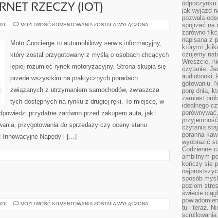
odpoczynku. 
RNET RZECZY (IOT)
jak wyjazd n
pozwala ods
ŁĄCZNOŚĆ
spojrzeć na 
026
MOŻLIWOŚĆ KOMENTOWANIA
ZOSTAŁA WYŁĄCZONA
I
zarówno fikcj
INTERNET
napisana z p
RZECZY
Moto Concierge to automobilowy serwis informacyjny,
(IOT)
którymi „klik
czujemy natu
który został przygotowany z myślą o osobach chcących
Wreszcie, n
lepiej rozumieć rynek motoryzacyjny. Strona skupia się
czytanie. Jed
audiobooki, 
przede wszystkim na praktycznych poradach
gotowaniu. N
związanych z utrzymaniem samochodów, zwłaszcza
porę dnia, k
zamiast pró
tych dostępnych na rynku z drugiej ręki. To miejsce, w
idealnego cz
porównywać,
dpowiedzi przydatne zarówno przed zakupem auta, jak i
przyjemność
wania, przygotowania do sprzedaży czy oceny stanu
czytania sta
poranna kaw
: Innowacyjne Napędy i […]
wyobrazić so
Codzienne cz
ambitnym po
kończy się 
najprostszyc
sposób myśl
E
poziom stre
świecie ciąg
powiadomien
TESTY
026
MOŻLIWOŚĆ KOMENTOWANIA
ZOSTAŁA WYŁĄCZONA
tu i teraz. 
I
RECENZJE
scrollowani