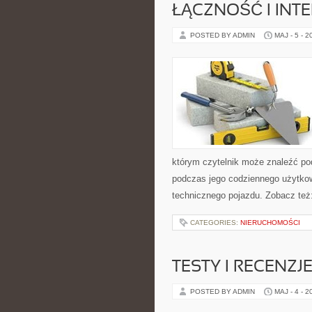
ŁĄCZNOŚĆ I INTE
POSTED BY ADMIN
MAJ - 5 - 2
którym czytelnik może znaleźć po
podczas jego codziennego użytko
technicznego pojazdu. Zobacz też
CATEGORIES:
NIERUCHOMOŚCI
TESTY I RECENZJ
POSTED BY ADMIN
MAJ - 4 - 2