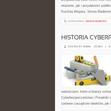
wrażenie, jak i przydatność publik
Kuchnia Wiejska. Strona Madlenn
CATEGORIES:
NIERUCHOMOŚCI
HISTORIA CYBER
POSTED BY ADMIN
MAJ - 1 - 2
wartościami, które w branży och
Cyberbezpieczeństwa i Poradniki 
zarówno zarządców obiektów, jak 