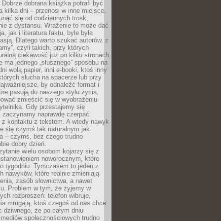
Dobrze dobrana książka potrafi być
a kilka dni – przenosi w inne miejsce,
unąć się od codziennych trosk,
nie z dystansu. Wrażenie to może dać
a, jak i literatura faktu, byle była
asją. Dlatego warto szukać autorów, z
amy”, czyli takich, przy których
ralną ciekawość już po kilku stronach.
ie ma jednego „słusznego” sposobu na
ni wolą papier, inni e-booki, ktoś inny
których słucha na spacerze lub przy
ajważniejsze, by odnaleźć format i
tóre pasują do naszego stylu życia,
bować zmieścić się w wyobrażeniu
ytelnika. Gdy przestajemy się
 zaczynamy naprawdę czerpać
 z kontaktu z tekstem. A wtedy nawyk
je się czymś tak naturalnym jak
a – czymś, bez czego trudno
bie dobry dzień.
ytanie wielu osobom kojarzy się z
stanowieniem noworocznym, które
po tygodniu. Tymczasem to jeden z
h nawyków, które realnie zmieniają
enia, zasób słownictwa, a nawet
su. Problem w tym, że żyjemy w
łych rozproszeń: telefon wibruje,
ia mrugają, ktoś czegoś od nas chce
Nic dziwnego, że po całym dniu
a mediów społecznościowych trudno