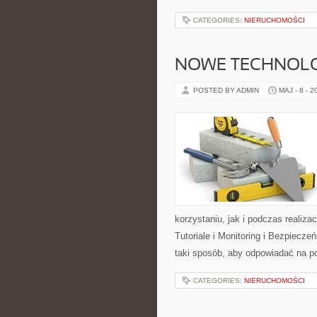
CATEGORIES:
NIERUCHOMOŚCI
NOWE TECHNOLO
POSTED BY ADMIN
MAJ - 8 - 2
korzystaniu, jak i podczas realiza
Tutoriale i Monitoring i Bezpiecz
taki sposób, aby odpowiadać na p
CATEGORIES:
NIERUCHOMOŚCI