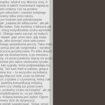
siążkę, artykuł czy dłuższy esej. A
aśnie w takich momentach najwięcej
eśli zrobimy coś na przekór
ym odruchom i zamiast kolejnego
erzemy kilka stron tekstu.
zym krokiem jest potraktowanie
 jak „zadania do odhaczenia”, ale jak
dla siebie. Gdy myślimy o lekturze jak
, mózg instynktownie szuka wymówki,
ąć. Dlatego warto zacząć od małych,
 dawek: pięć stron rano, gdy kawa
je, albo dziesięć stron wieczorem
tniego sprawdzenia poczty. Taka mała,
porcja jest jak rozgrzewka – wyrabia
czucia przytłoczenia. Po kilku dniach
taje się dziesięcioma, a po miesiącu
się, że przeczytaliśmy więcej niż przez
Istotne jest także stworzenie rytuału.
lubi sygnały, które podpowiadają mu,
lej. Ten sam fotel w salonie, gorąca
biony koc – to wszystko są kotwice,
ją włączyć tryb „czas na lekturę”.
yć czytanie z czynnością, którą i tak
 podróżą komunikacją miejską,
unch czy chwilą tuż przed snem.
 „szukamy czasu na książkę”, ale po
 modyfikujemy to, co już robimy
. Kolejną barierą jest wybór. Ogrom
y mamy dziś do dyspozycji,
e potrafi sparaliżować. Stojąc przed