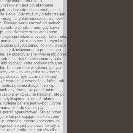
erzemy kilka stron tekstu.
zym krokiem jest potraktowanie
 jak „zadania do odhaczenia”, ale jak
dla siebie. Gdy myślimy o lekturze jak
, mózg instynktownie szuka wymówki,
ąć. Dlatego warto zacząć od małych,
 dawek: pięć stron rano, gdy kawa
je, albo dziesięć stron wieczorem
tniego sprawdzenia poczty. Taka mała,
porcja jest jak rozgrzewka – wyrabia
czucia przytłoczenia. Po kilku dniach
taje się dziesięcioma, a po miesiącu
się, że przeczytaliśmy więcej niż przez
Istotne jest także stworzenie rytuału.
lubi sygnały, które podpowiadają mu,
lej. Ten sam fotel w salonie, gorąca
biony koc – to wszystko są kotwice,
ją włączyć tryb „czas na lekturę”.
yć czytanie z czynnością, którą i tak
 podróżą komunikacją miejską,
unch czy chwilą tuż przed snem.
 „szukamy czasu na książkę”, ale po
 modyfikujemy to, co już robimy
. Kolejną barierą jest wybór. Ogrom
y mamy dziś do dyspozycji,
e potrafi sparaliżować. Stojąc przed
garni lub przewijając nieskończone
w w internecie, często kończymy na…
ego dobrze jest planować lektury z
m: mieć krótką listę tytułów albo