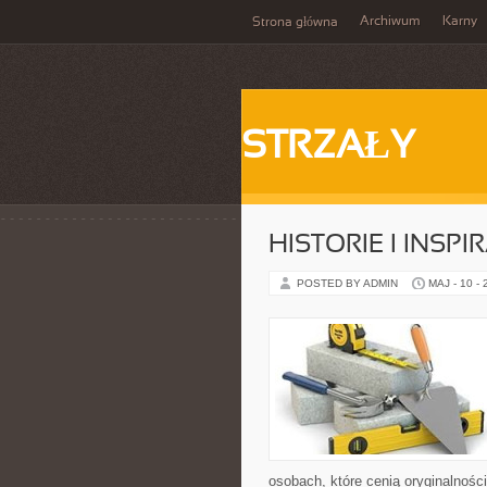
Archiwum
Karny
Strona główna
STRZAŁY
HISTORIE I INSPI
POSTED BY ADMIN
MAJ - 10 -
osobach, które cenią oryginalnośc