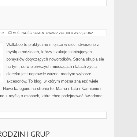
MAMA
026
MOŻLIWOŚĆ KOMENTOWANIA
ZOSTAŁA WYŁĄCZONA
I
TATA
Wallaboo to praktyczne miejsce w sieci stworzone z
myślą o rodzicach, którzy szukają inspirujących
pomysłów dotyczących noworodków. Strona skupia się
na tym, co w pierwszych miesiącach i latach życia
dziecka jest naprawdę ważne: mądrym wyborze
akcesoriów. To blog, w którym można znaleźć wiele
Nowe kategorie na stronie to: Mama i Tata i Karmienie i
wana z myślą o osobach, które chcą podejmować świadome
RODZIN I GRUP