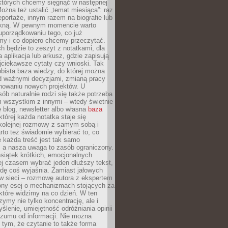
 których chcemy sięgnąć w następnej
Można też ustalić „temat miesiąca”: raz
eportaże, innym razem na biografie lub
piękną. W pewnym momencie warto
uporządkowaniu tego, co już
my i co dopiero chcemy przeczytać.
ch będzie to zeszyt z notatkami, dla
a aplikacja lub arkusz, gdzie zapisują
jciekawsze cytaty czy wnioski. Tak
bista baza wiedzy, do której można
d ważnymi decyzjami, zmianą pracy
anowaniu nowych projektów. U
sób naturalnie rodzi się także potrzeba
m wszystkim z innymi – wtedy świetnie
 blog, newsletter albo własna
baza
tórej każda notatka staje się
kolejnej rozmowy z samym sobą i
to też świadomie wybierać to, co
 każda treść jest tak samo
, a nasza uwaga to zasób ograniczony.
siątek krótkich, emocjonalnych
j czasem wybrać jeden dłuższy tekst,
dę coś wyjaśnia. Zamiast jałowych
w sieci – rozmowę autora z ekspertem
iony esej o mechanizmach stojących za
które widzimy na co dzień. W ten
ymy nie tylko koncentrację, ale i
ślenie, umiejętność odróżniania opinii
szumu od informacji. Nie można
tym, że czytanie to także forma