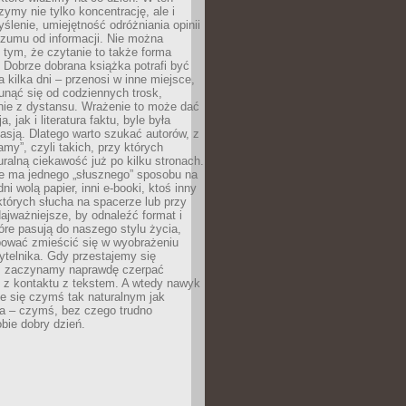
ymy nie tylko koncentrację, ale i
ślenie, umiejętność odróżniania opinii
szumu od informacji. Nie można
tym, że czytanie to także forma
Dobrze dobrana książka potrafi być
a kilka dni – przenosi w inne miejsce,
unąć się od codziennych trosk,
nie z dystansu. Wrażenie to może dać
a, jak i literatura faktu, byle była
asją. Dlatego warto szukać autorów, z
amy”, czyli takich, przy których
ralną ciekawość już po kilku stronach.
ie ma jednego „słusznego” sposobu na
ni wolą papier, inni e-booki, ktoś inny
których słucha na spacerze lub przy
ajważniejsze, by odnaleźć format i
tóre pasują do naszego stylu życia,
bować zmieścić się w wyobrażeniu
ytelnika. Gdy przestajemy się
 zaczynamy naprawdę czerpać
 z kontaktu z tekstem. A wtedy nawyk
je się czymś tak naturalnym jak
a – czymś, bez czego trudno
bie dobry dzień.