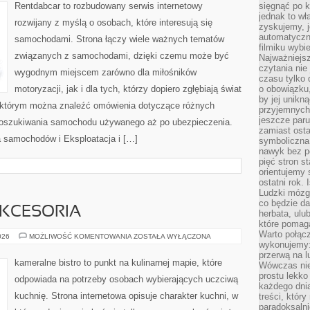
Rentdabcar to rozbudowany serwis internetowy
sięgnąć po k
jednak to wł
rozwijany z myślą o osobach, które interesują się
zyskujemy, j
automatyczn
samochodami. Strona łączy wiele ważnych tematów
filmiku wybi
związanych z samochodami, dzięki czemu może być
Najważniejs
czytania nie
wygodnym miejscem zarówno dla miłośników
czasu tylko 
motoryzacji, jak i dla tych, którzy dopiero zgłębiają świat
o obowiązku
by jej unikn
 którym można znaleźć omówienia dotyczące różnych
przyjemnych
jeszcze paru
 poszukiwania samochodu używanego aż po ubezpieczenia.
zamiast osta
 samochodów i Eksploatacja i […]
symboliczna 
nawyk bez po
pięć stron s
orientujemy 
ostatni rok. 
Ludzki mózg 
co będzie da
AKCESORIA
herbata, ulu
które pomaga
Warto połącz
EKO
026
MOŻLIWOŚĆ KOMENTOWANIA
ZOSTAŁA WYŁĄCZONA
GADŻETY
wykonujemy:
I
przerwą na l
AKCESORIA
kameralne bistro to punkt na kulinarnej mapie, które
Wówczas nie
prostu lekko
odpowiada na potrzeby osobach wybierających uczciwą
każdego dnia
kuchnię. Strona internetowa opisuje charakter kuchni, w
treści, któr
paradoksalni