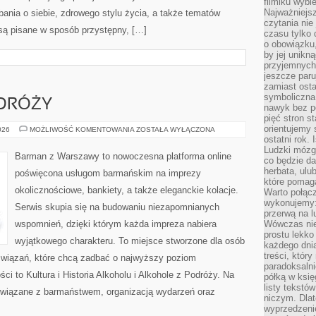
filmiku wybi
Najważniejs
ania o siebie, zdrowego stylu życia, a także tematów
czytania nie
są pisane w sposób przystępny, […]
czasu tylko 
o obowiązku
by jej unikn
przyjemnych
jeszcze paru
zamiast osta
symboliczna 
DRÓŻY
nawyk bez po
pięć stron s
orientujemy 
ALKOHOLE
026
MOŻLIWOŚĆ KOMENTOWANIA
ZOSTAŁA WYŁĄCZONA
Z
ostatni rok. 
PODRÓŻY
Ludzki mózg 
Barman z Warszawy to nowoczesna platforma online
co będzie da
herbata, ulu
poświęcona usługom barmańskim na imprezy
które pomaga
okolicznościowe, bankiety, a także eleganckie kolacje.
Warto połącz
wykonujemy:
Serwis skupia się na budowaniu niezapomnianych
przerwą na l
wspomnień, dzięki którym każda impreza nabiera
Wówczas nie
prostu lekko
wyjątkowego charakteru. To miejsce stworzone dla osób
każdego dnia
treści, któr
związań, które chcą zadbać o najwyższy poziom
paradoksalni
i to Kultura i Historia Alkoholu i Alkohole z Podróży. Na
półką w księ
listy tekstó
 związane z barmaństwem, organizacją wydarzeń oraz
niczym. Dlat
wyprzedzenie