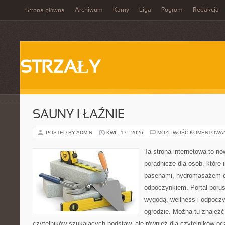
Archiwum
Karny
Liga
Pogrom
Redakcja
Strona główna
STRZAŁY
SAUNY I ŁAŹNIE
POSTED BY ADMIN
KWI - 17 - 2026
MOŻLIWOŚĆ KOMENTOWA
Ta strona internetowa to n
poradnicze dla osób, które i
basenami, hydromasażem o
odpoczynkiem. Portal poru
wygodą, wellness i odpocz
ogrodzie. Można tu znaleźć 
czytelników szukających podstaw, ale również dla czytelników o