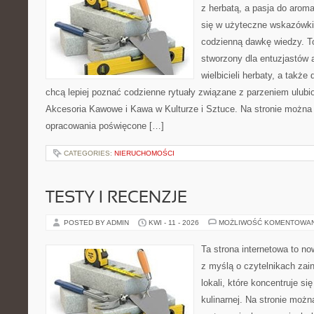
z herbatą, a pasja do arom
się w użyteczne wskazówki, 
codzienną dawkę wiedzy. To
stworzony dla entuzjastów
wielbicieli herbaty, a także 
chcą lepiej poznać codzienne rytuały związane z parzeniem ulub
Akcesoria Kawowe i Kawa w Kulturze i Sztuce. Na stronie można
opracowania poświęcone […]
CATEGORIES:
NIERUCHOMOŚCI
TESTY I RECENZJE
POSTED BY ADMIN
KWI - 11 - 2026
MOŻLIWOŚĆ KOMENTOWA
Ta strona internetowa to n
z myślą o czytelnikach za
lokali, które koncentruje s
kulinarnej. Na stronie możn