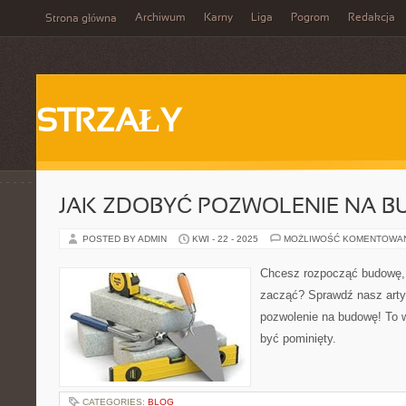
Archiwum
Karny
Liga
Pogrom
Redakcja
Strona główna
STRZAŁY
JAK ZDOBYĆ POZWOLENIE NA 
POSTED BY ADMIN
KWI - 22 - 2025
MOŻLIWOŚĆ KOMENTOWA
Chcesz rozpocząć budowę, 
zacząć? Sprawdź nasz artyk
pozwolenie na budowę! To 
być pominięty.
CATEGORIES:
BLOG