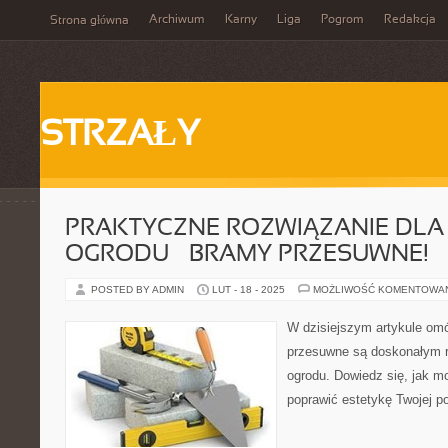
Archiwum
Karny
Liga
Pogrom
Redakcja
Strona główna
STRZAŁY
PRAKTYCZNE ROZWIĄZANIE DLA
OGRODU – BRAMY PRZESUWNE!
POSTED BY ADMIN
LUT - 18 - 2025
MOŻLIWOŚĆ KOMENTOWA
W dzisiejszym artykule om
przesuwne są doskonałym r
ogrodu. Dowiedz się, jak mo
poprawić estetykę Twojej po