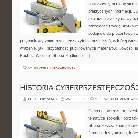
nowoczesny punkt w sieci 
praktycznych informacji. 
skojarzenie z czymś wyraz
przyciągać uwagę użytkowni
podejście do prezentowania 
przypadkowy zbiór treści, lecz czytelna przestrzeń, w której waż
wrażenie, jak i przydatność publikowanych materiałów. Nowości na 
Kuchnia Wiejska. Strona Madlennn […]
CATEGORIES:
NIERUCHOMOŚCI
HISTORIA CYBERPRZESTĘPCZOŚC
POSTED BY ADMIN
MAJ - 1 - 2026
MOŻLIWOŚĆ KOMENTOWAN
Ochrona Twierdza to przestr
tematyce spokoju i porządk
Strona została zaprojektow
firmach i instytucjach, któ