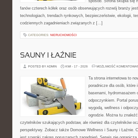
sposób. Strona skupia się 
fanów czterech kółek oraz osób obserwujących rozwój branży jes
technologiach, trendach rynkowych, bezpieczeństwie, ekologii, t
codziennych zagadnieniach związanych z […]
CATEGORIES:
NIERUCHOMOŚCI
SAUNY I ŁAŹNIE
POSTED BY ADMIN
KWI - 17 - 2026
MOŻLIWOŚĆ KOMENTOWA
Ta strona internetowa to n
poradnicze dla osób, które i
basenami, hydromasażem o
odpoczynkiem. Portal poru
wygodą, wellness i odpocz
ogrodzie. Można tu znaleźć 
czytelników szukających podstaw, ale również dla czytelników o
perspektywy. Zobacz także Domowe Wellness i Sauny i Łaźnie.
jest szeroki zakres poruszanych zagadnień. Serwis nie ogranicza