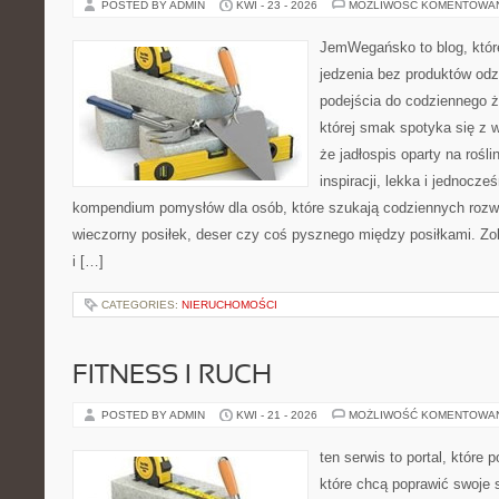
POSTED BY ADMIN
KWI - 23 - 2026
MOŻLIWOŚĆ KOMENTOWA
JemWegańsko to blog, które 
jedzenia bez produktów od
podejścia do codziennego ż
której smak spotyka się z 
że jadłospis oparty na rośl
inspiracji, lekka i jednocze
kompendium pomysłów dla osób, które szukają codziennych rozwi
wieczorny posiłek, deser czy coś pysznego między posiłkami. Zo
i […]
CATEGORIES:
NIERUCHOMOŚCI
FITNESS I RUCH
POSTED BY ADMIN
KWI - 21 - 2026
MOŻLIWOŚĆ KOMENTOWA
ten serwis to portal, które
które chcą poprawić swoje