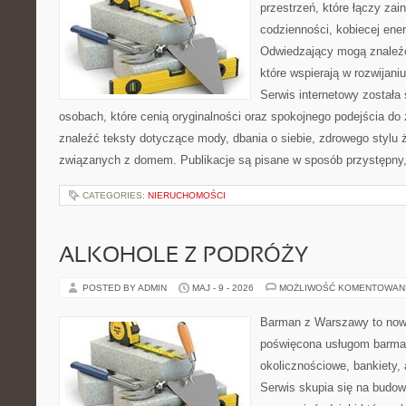
przestrzeń, które łączy zai
codzienności, kobiecej ener
Odwiedzający mogą znaleźć 
które wspierają w rozwijani
Serwis internetowy została
osobach, które cenią oryginalności oraz spokojnego podejścia do
znaleźć teksty dotyczące mody, dbania o siebie, zdrowego stylu 
związanych z domem. Publikacje są pisane w sposób przystępny
CATEGORIES:
NIERUCHOMOŚCI
ALKOHOLE Z PODRÓŻY
POSTED BY ADMIN
MAJ - 9 - 2026
MOŻLIWOŚĆ KOMENTOWAN
Barman z Warszawy to nowo
poświęcona usługom barma
okolicznościowe, bankiety, 
Serwis skupia się na budo