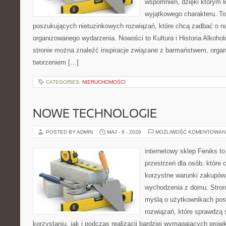
wspomnień, dzięki którym 
wyjątkowego charakteru. To
poszukujących nietuzinkowych rozwiązań, które chcą zadbać o 
organizowanego wydarzenia. Nowości to Kultura i Historia Alkohol
stronie można znaleźć inspiracje związane z barmaństwem, organ
tworzeniem […]
CATEGORIES:
NIERUCHOMOŚCI
NOWE TECHNOLOGIE
POSTED BY ADMIN
MAJ - 8 - 2026
MOŻLIWOŚĆ KOMENTOWAN
internetowy sklep Feniks to
przestrzeń dla osób, które 
korzystne warunki zakupów
wychodzenia z domu. Stron
myślą o użytkownikach pos
rozwiązań, które sprawdzą 
korzystaniu, jak i podczas realizacji bardziej wymagających proje