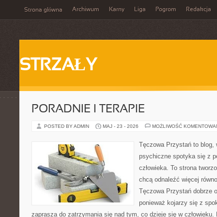
Archiwum
Karny
Liga
Pogrom
Redakcja
Strona główna
STRZAŁY
PORADNIE I TERAPIE
POSTED BY ADMIN
MAJ - 23 - 2026
MOŻLIWOŚĆ KOMENTOWA
Tęczowa Przystań to blog, 
psychiczne spotyka się z 
człowieka. To strona tworz
chcą odnaleźć więcej równ
Tęczowa Przystań dobrze od
ponieważ kojarzy się z spo
zaprasza do zatrzymania się nad tym, co dzieje się w człowieku