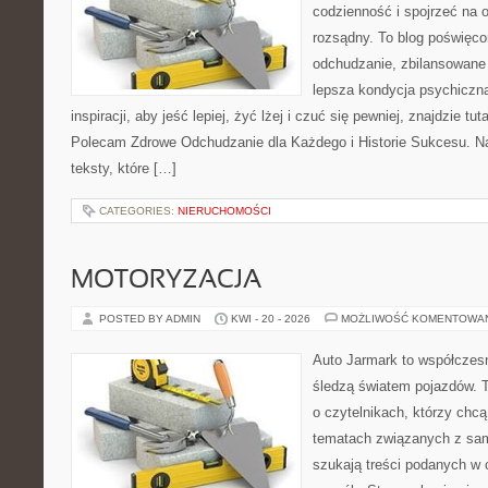
codzienność i spojrzeć na 
rozsądny. To blog poświęc
odchudzanie, zbilansowane 
lepsza kondycja psychiczn
inspiracji, aby jeść lepiej, żyć lżej i czuć się pewniej, znajdzie 
Polecam Zdrowe Odchudzanie dla Każdego i Historie Sukcesu. Na
teksty, które […]
CATEGORIES:
NIERUCHOMOŚCI
MOTORYZACJA
POSTED BY ADMIN
KWI - 20 - 2026
MOŻLIWOŚĆ KOMENTOWA
Auto Jarmark to współczesn
śledzą światem pojazdów. 
o czytelnikach, którzy chc
tematach związanych z sam
szukają treści podanych w 