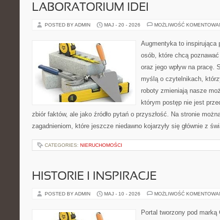
LABORATORIUM IDEI
POSTED BY ADMIN
MAJ - 20 - 2026
MOŻLIWOŚĆ KOMENTOWA
Augmentyka to inspirująca p
osób, które chcą poznawać ś
oraz jego wpływ na pracę. 
myślą o czytelnikach, którzy
roboty zmieniają nasze moż
którym postęp nie jest prz
zbiór faktów, ale jako źródło pytań o przyszłość. Na stronie moż
zagadnieniom, które jeszcze niedawno kojarzyły się głównie z św
CATEGORIES:
NIERUCHOMOŚCI
HISTORIE I INSPIRACJE
POSTED BY ADMIN
MAJ - 10 - 2026
MOŻLIWOŚĆ KOMENTOWA
Portal tworzony pod marką