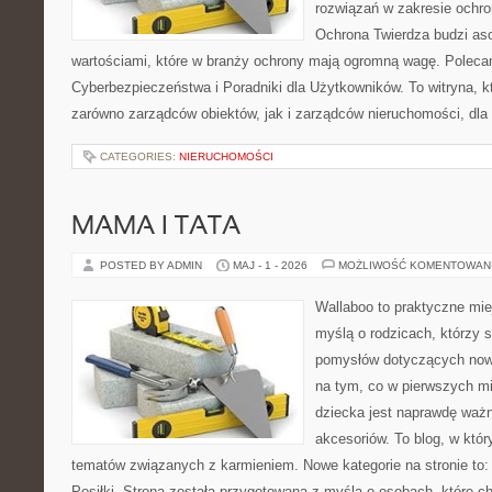
rozwiązań w zakresie ochr
Ochrona Twierdza budzi asoc
wartościami, które w branży ochrony mają ogromną wagę. Polec
Cyberbezpieczeństwa i Poradniki dla Użytkowników. To witryna, 
zarówno zarządców obiektów, jak i zarządców nieruchomości, dla
CATEGORIES:
NIERUCHOMOŚCI
MAMA I TATA
POSTED BY ADMIN
MAJ - 1 - 2026
MOŻLIWOŚĆ KOMENTOWAN
Wallaboo to praktyczne mie
myślą o rodzicach, którzy s
pomysłów dotyczących nowo
na tym, co w pierwszych mi
dziecka jest naprawdę wa
akcesoriów. To blog, w któ
tematów związanych z karmieniem. Nowe kategorie na stronie to: 
Posiłki. Strona została przygotowana z myślą o osobach, które