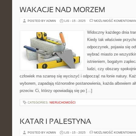
WAKACJE NAD MORZEM
POSTED BY ADMIN
LIS - 15 - 2025
MOŻLIWOŚĆ KOMENTOWAN
Widoczny każdego dnia tran
Kiedy tak właściwie przych
odpoczynek, pojawia się od
wybrać miasto ze wszystki
istnieniem, bogatym zaple
ludzi, czy obszary spokojni
człowiek ma szansę się wyciszyć i odpocząć na łonie natury. Każ
wyborem, zapadają różnorodne postanowienia, każda albowiem al
przeciw. Ci, którzy opowiadają się po […]
CATEGORIES:
NIERUCHOMOŚCI
KATAR I PALESTYNA
POSTED BY ADMIN
LIS - 15 - 2025
MOŻLIWOŚĆ KOMENTOWAN