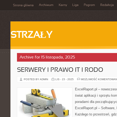
Archiwum
Karny
Liga
Pogrom
Redakcja
Strona główna
STRZAŁY
Archive for 15 listopada, 2025
SERWERY I PRAWO IT I RODO
POSTED BY ADMIN
LIS - 15 - 2025
MOŻLIWOŚĆ KOMENTOWAN
ExcelRaport.pl – nowoczesny
świat aplikacji i sprzętu 
poradami dla początkujący
ExcelRaport.pl – Software, 
Każdego to przestrzeń, gdz