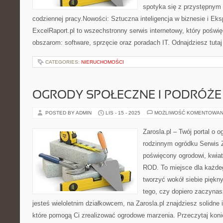
spotyka się z przystępnym 
codziennej pracy.Nowości: Sztuczna inteligencja w biznesie i Ek
ExcelRaport.pl to wszechstronny serwis internetowy, który poświ
obszarom: software, sprzęcie oraz poradach IT. Odnajdziesz tutaj
CATEGORIES:
NIERUCHOMOŚCI
OGRODY SPOŁECZNE I PODRÓŻE
POSTED BY ADMIN
LIS - 15 - 2025
MOŻLIWOŚĆ KOMENTOWAN
Zarosla.pl – Twój portal o o
rodzinnym ogródku Serwis Za
poświęcony ogrodowi, kwia
ROD. To miejsce dla każdeg
tworzyć wokół siebie piękn
tego, czy dopiero zaczynas
jesteś wieloletnim działkowcem, na Zarosla.pl znajdziesz solidne i
które pomogą Ci zrealizować ogrodowe marzenia. Przeczytaj koni