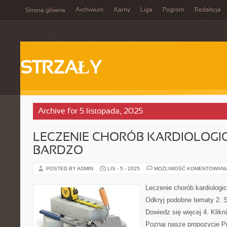
Archiwum
Karny
Liga
Pogrom
Redakcja
Strona główna
STRZAŁY
Archive for 5 listopada, 2025
LECZENIE CHORÓB KARDIOLOGI
BARDZO
POSTED BY ADMIN
LIS - 5 - 2025
MOŻLIWOŚĆ KOMENTOWAN
Leczenie chorób kardiologi
Odkryj podobne tematy 2. S
Dowiedz się więcej 4. Klikni
Poznaj nasze propozycje 